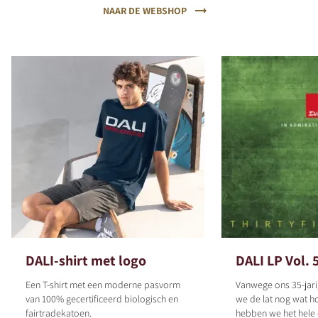
NAAR DE WEBSHOP
REGISTER TO
DOWNLOAD
Fill out the form to receive instant access to all
the locked download files across the website.
DALI-shirt met logo
DALI LP Vol. 
Een T-shirt met een moderne pasvorm
Vanwege ons 35-jari
van 100% gecertificeerd biologisch en
we de lat nog wat h
fairtradekatoen.
hebben we het hele