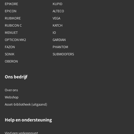
EPIKORE
KUPID
EPICON
ALTECO
RUBIKORE
VEGA
RUBICON C
KATCH
MENUET
IO
OPTICON MK2
GARDIAN
FAZON
PHANTOM
SONIK
SUBWOOFERS
OBERON
Ons bedrijf
Over ons
Webshop
Asset-bibliotheek (uitgaand)
Help en ondersteuning
Vind een verkooppunt