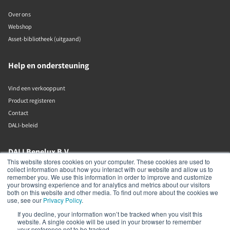
Over ons
Webshop
Asset-bibliotheek (uitgaand)
Help en ondersteuning
Vind een verkooppunt
Product registeren
Contact
DALI-beleid
DALI Benelux B.V.
This website stores cookies on your computer. These cookies are used to
collect information about how you interact with our website and allow us to
Putstraat 12c
remember you. We use this information in order to improve and customize
Waalwijk
your browsing experience and for analytics and metrics about our visitors
5142 RL
both on this website and other media. To find out more about the cookies we
The Netherlands
use, see our
Privacy Policy
.
If you decline, your information won’t be tracked when you visit this
+31 (0)85 105 50 50
website. A single cookie will be used in your browser to remember
info@dalibenelux.com
your preference not to be tracked.