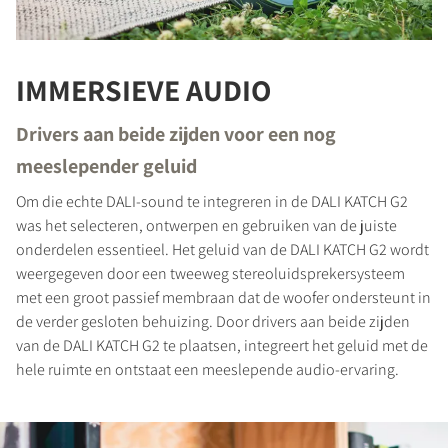
IMMERSIEVE AUDIO
REGISTREER JE OM TE
Drivers aan beide zijden voor een nog
DOWNLOADEN
meeslepender geluid
Vul het formulier in om toegang te krijgen tot
Om die echte DALI-sound te integreren in de DALI KATCH G2
alle vergrendelde downloadbestanden op de
was het selecteren, ontwerpen en gebruiken van de juiste
website.
onderdelen essentieel. Het geluid van de DALI KATCH G2 wordt
weergegeven door een tweeweg stereoluidsprekersysteem
met een groot passief membraan dat de woofer ondersteunt in
de verder gesloten behuizing. Door drivers aan beide zijden
van de DALI KATCH G2 te plaatsen, integreert het geluid met de
hele ruimte en ontstaat een meeslepende audio-ervaring.