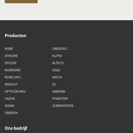
Producten
KORE
OBERON C
EPIKORE
KUPID
EPICON
ALTECO
RUBIKORE
VEGA
RUBICON C
KATCH
MENUET
IO
OPTICON MK2
GARDIAN
FAZON
PHANTOM
SONIK
SUBWOOFERS
OBERON
Ons bedrijf