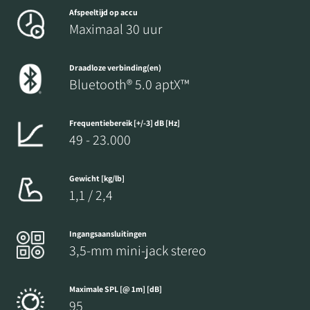
Afspeeltijd op accu
Maximaal 30 uur
Draadloze verbinding(en)
Bluetooth® 5.0 aptX™
Frequentiebereik [+/-3] dB [Hz]
49 - 23.000
Gewicht [kg/lb]
1,1 / 2,4
Ingangsaansluitingen
3,5-mm mini-jack stereo
Maximale SPL [@ 1m] [dB]
95