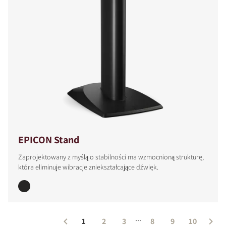
EPICON Stand
Zaprojektowany z myślą o stabilności ma wzmocnioną strukturę,
która eliminuje wibracje zniekształcające dźwięk.
...
1
2
3
8
9
10