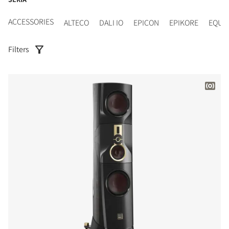
ACCESSORIES
ALTECO
DALI IO
EPICON
EPIKORE
EQUI
Filters