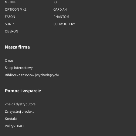
MENUET
IO
OPTICON MK2
GARDIAN
FAZON
PHANTOM
SONIK
SUBWOOFERY
OBERON
Nasza firma
O nas
Sklep internetowy
Biblioteka zasobów (wychodzących)
Pomoc i wsparcie
Znajdź dystrybutora
Zarejestruj produkt
Kontakt
Polityki DALI