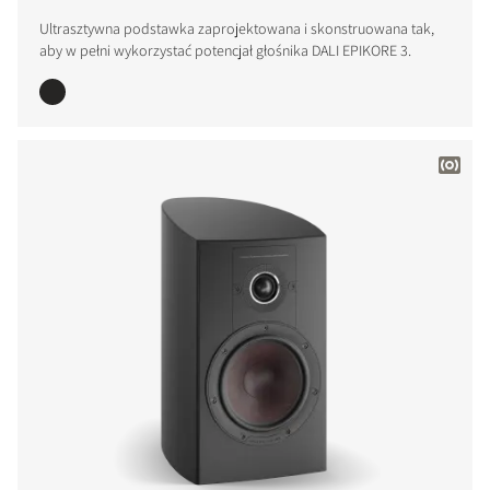
Ultrasztywna podstawka zaprojektowana i skonstruowana tak,
PORÓWNAJ PRODUKTY
aby w pełni wykorzystać potencjał głośnika DALI EPIKORE 3.