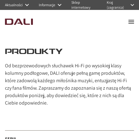
Sklep
Kraj
Navigated to PRODUKTY
Aktualności
Informacje
internetowy
(zagranica)
PRODUKTY
Od bezprzewodowych słuchawek Hi-Fi po wysokiej klasy
kolumny podłogowe, DALI oferuje pełną gamę produktów,
które zadowolą każdego miłośnika muzyki, entuzjastę Hi-Fi
czy fana filmów. Zapraszamy do zapoznania się z naszą ofertą
produktów poniżej, aby dowiedzieć się, które z nich są dla
Ciebie odpowiednie.
SERIA