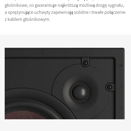
głośnikowe, co gwarantuje najkrótszą możliwą drogę sygnału,
a sprężynujące uchwyty zapewniają solidne i trwałe połączenie
z kablem głośnikowym.