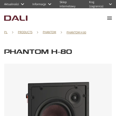
Sklep
Kraj
Aktualności
Informacje
internetowy
(zagranica)
PL
PRODUCTS
PHANTOM
PHANTOM H 80
PHANTOM H-80