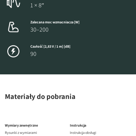
1 × 8″
Zalecana moc wzmacniacza [W]
30–200
Czułość [2,83 V / 1 m] [dB]
90
Materiały do pobrania
Wymiary zewnętrzne
Instrukcja
Rysunki z wymiarami
Instrukcja obsługi