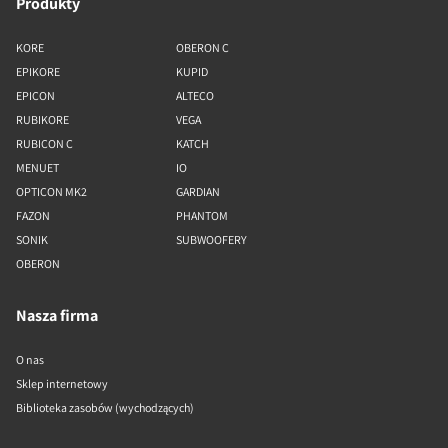
Produkty
KORE
OBERON C
EPIKORE
KUPID
EPICON
ALTECO
RUBIKORE
VEGA
RUBICON C
KATCH
MENUET
IO
OPTICON MK2
GARDIAN
FAZON
PHANTOM
SONIK
SUBWOOFERY
OBERON
Nasza firma
O nas
Sklep internetowy
Biblioteka zasobów (wychodzących)