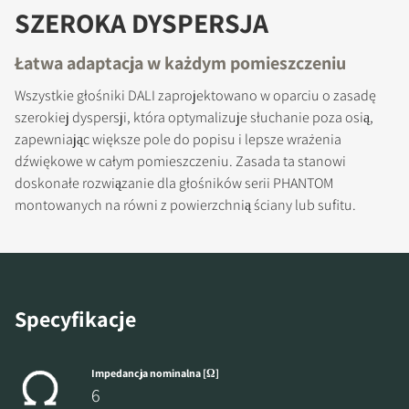
SZEROKA DYSPERSJA
ZAREJESTRUJ SIĘ, ABY
POBRAĆ
Łatwa adaptacja w każdym pomieszczeniu
Wszystkie głośniki DALI zaprojektowano w oparciu o zasadę
Wypełnij formularz, aby uzyskać
szerokiej dyspersji, która optymalizuje słuchanie poza osią,
natychmiastowy dostęp do wszystkich
zapewniając większe pole do popisu i lepsze wrażenia
zablokowanych plików do pobrania w
dźwiękowe w całym pomieszczeniu. Zasada ta stanowi
witrynie.
doskonałe rozwiązanie dla głośników serii PHANTOM
montowanych na równi z powierzchnią ściany lub sufitu.
Specyfikacje
Impedancja nominalna [Ω]
6