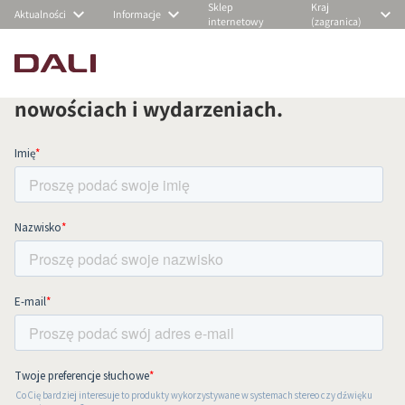
Sklep
Kraj
Aktualności
Informacje
internetowy
(zagranica)
Zapisz się do naszego newslettera i na
bieżąco otrzymuj informacje o
nowościach i wydarzeniach.
PORÓWNAJ PRODUKTY