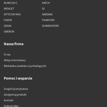
RUBICON C
KATCH
MENUET
IO
OPTICON MK2
GARDIAN
FAZON
PHANTOM
SONIK
SUBWOOFERY
OBERON
Nasza firma
O nas
Sklep internetowy
Biblioteka zasobów (wychodzących)
Pomoc i wsparcie
Znajdź dystrybutora
Zarejestruj produkt
Kontakt
Polityki DALI