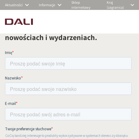
Sklep
Kraj
Aktualności
Informacje
internetowy
(zagranica)
Zapisz się do naszego newslettera i na
bieżąco otrzymuj informacje o
nowościach i wydarzeniach.
PORÓWNAJ PRODUKTY