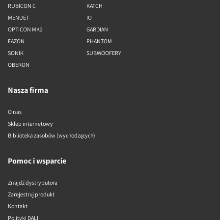
RUBICON C
KATCH
MENUET
IO
OPTICON MK2
GARDIAN
FAZON
PHANTOM
SONIK
SUBWOOFERY
OBERON
Nasza firma
O nas
Sklep internetowy
Biblioteka zasobów (wychodzących)
Pomoc i wsparcie
Znajdź dystrybutora
Zarejestruj produkt
Kontakt
Polityki DALI