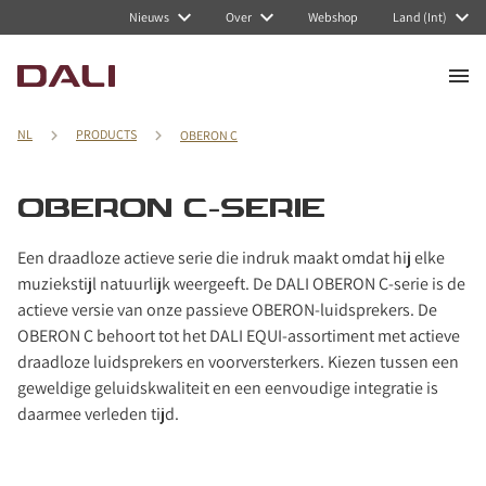
Navigated to OBERON C-serie
Nieuws
Over
Webshop
Land (Int)
NL
PRODUCTS
OBERON C
OBERON C-SERIE
Een draadloze actieve serie die indruk maakt omdat hij elke
muziekstijl natuurlijk weergeeft. De DALI OBERON C-serie is de
actieve versie van onze passieve OBERON-luidsprekers. De
OBERON C behoort tot het DALI EQUI-assortiment met actieve
draadloze luidsprekers en voorversterkers. Kiezen tussen een
geweldige geluidskwaliteit en een eenvoudige integratie is
daarmee verleden tijd.