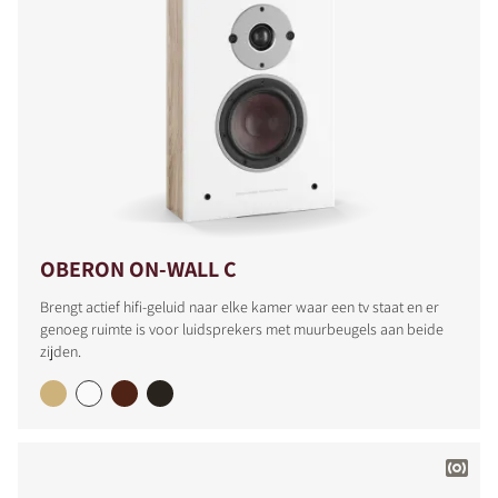
OBERON ON-WALL C
PRODUCTEN VERGELIJKEN
Brengt actief hifi-geluid naar elke kamer waar een tv staat en er
genoeg ruimte is voor luidsprekers met muurbeugels aan beide
zijden.