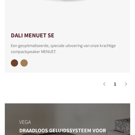
DALI MENUET SE
PRODUCTEN VERGELIJKEN
Een geoptimaliseerde, speciale uitvoering van onze krachtige
compactspeaker MENUET.
1
VEGA
DRAADLOOS GELUIDSSYSTEEM VOOR