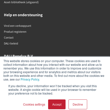
Asset-bibliotheek (uitgaand)
Help en ondersteuning
Vind een verkooppunt
Product registeren
Contact
DALI-beleid
DALI Benelux B.V.
This website stores cookies on your computer. These cookies are used to
collect information about how you interact with our website and allow us to
Putstraat 12c
remember you. We use this information in order to improve and customize
Waalwijk
your browsing experience and for analytics and metrics about our visitors
5142 RL
both on this website and other media. To find out more about the cookies we
The Netherlands
use, see our
Privacy Policy
.
If you decline, your information won’t be tracked when you visit this
+31 (0)85 105 50 50
website. A single cookie will be used in your browser to remember
info@dalibenelux.com
your preference not to be tracked.
Cookies settings
Accept
Decline