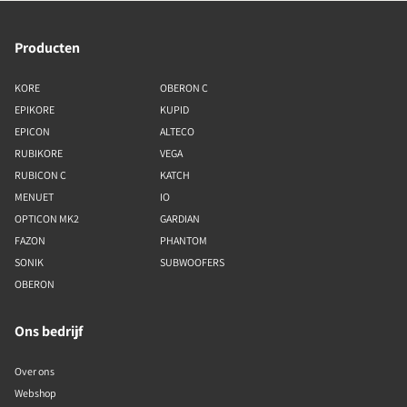
Producten
KORE
OBERON C
EPIKORE
KUPID
EPICON
ALTECO
RUBIKORE
VEGA
RUBICON C
KATCH
MENUET
IO
OPTICON MK2
GARDIAN
FAZON
PHANTOM
SONIK
SUBWOOFERS
OBERON
Ons bedrijf
Over ons
Webshop