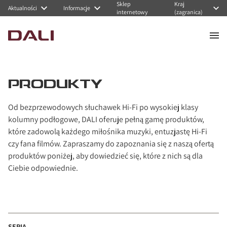
Sklep
Kraj
Navigated to PRODUKTY
Aktualności
Informacje
internetowy
(zagranica)
PRODUKTY
Od bezprzewodowych słuchawek Hi-Fi po wysokiej klasy
kolumny podłogowe, DALI oferuje pełną gamę produktów,
które zadowolą każdego miłośnika muzyki, entuzjastę Hi-Fi
czy fana filmów. Zapraszamy do zapoznania się z naszą ofertą
produktów poniżej, aby dowiedzieć się, które z nich są dla
Ciebie odpowiednie.
SERIA