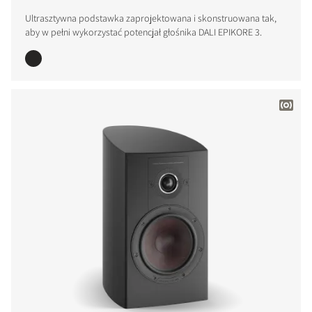
Ultrasztywna podstawka zaprojektowana i skonstruowana tak,
PORÓWNAJ PRODUKTY
aby w pełni wykorzystać potencjał głośnika DALI EPIKORE 3.