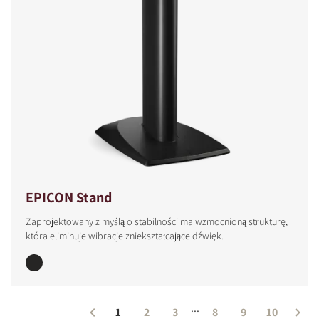
EPICON Stand
Zaprojektowany z myślą o stabilności ma wzmocnioną strukturę,
która eliminuje wibracje zniekształcające dźwięk.
...
1
2
3
8
9
10