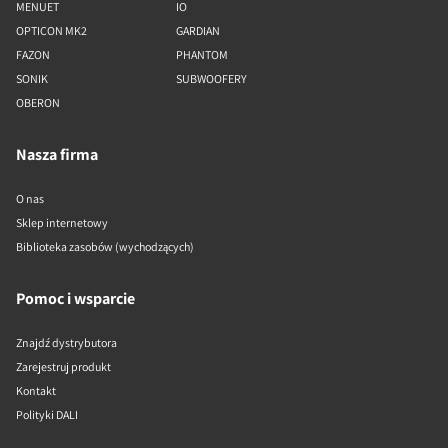
MENUET
IO
OPTICON MK2
GARDIAN
FAZON
PHANTOM
SONIK
SUBWOOFERY
OBERON
Nasza firma
O nas
Sklep internetowy
Biblioteka zasobów (wychodzących)
Pomoc i wsparcie
Znajdź dystrybutora
Zarejestruj produkt
Kontakt
Polityki DALI