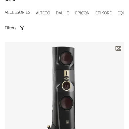
ACCESSORIES
ALTECO
DALI IO
EPICON
EPIKORE
EQUI
Filters