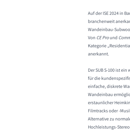
Auf der ISE 2024 in Ba
branchenweit anerka
Wandeinbau-Subwoof
Von
CE Pro
und
Comme
Kategorie „Residenti
anerkannt.
PRODUKTE VERGLE
Der SUB S-100 ist ein 
für die kundenspezifis
einfache, diskrete W
Wandeinbau ermöglicht
erstaunlicher Heimki
Filmtracks oder -Musik
Alternative zu norma
Hochleistungs-Stereo