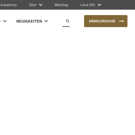
nd Academy
Über
Webshop
Land (DE)
O
NEUIGKEITEN
HÄNDLERSUCHE