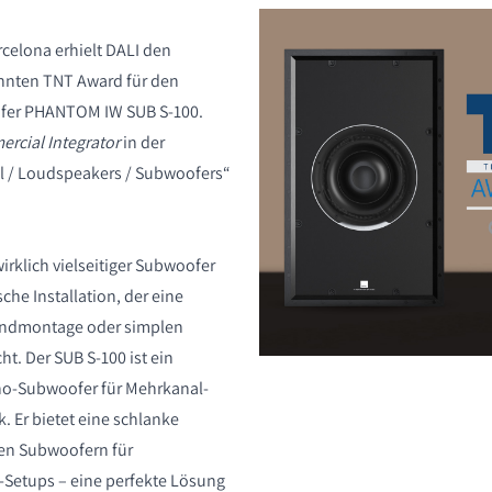
rcelona erhielt DALI den
nnten TNT Award für den
er PHANTOM IW SUB S-100.
rcial Integrator
in der
al / Loudspeakers / Subwoofers“
ICHEN
wirklich vielseitiger Subwoofer
che Installation, der eine
andmontage oder simplen
. Der SUB S-100 ist ein
no-Subwoofer für Mehrkanal-
. Er bietet eine schlanke
len Subwoofern für
-Setups – eine perfekte Lösung