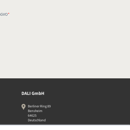
DALI GmbH
Berliner Ring 89
Bensheim
64625
Deutschland
06251-8079010