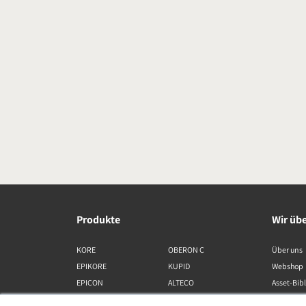
Produkte
Wir üb
KORE
OBERON C
Über uns
EPIKORE
KUPID
Webshop
EPICON
ALTECO
Asset-Bib
RUBIKORE
VEGA