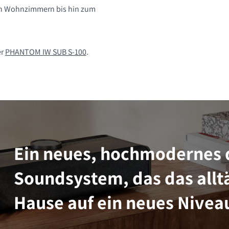
en Wohnzimmern bis hin zum
er
PHANTOM IW SUB S-100
.
Ein neues, hochmodernes 
Soundsystem, das das alltä
Hause auf ein neues Niveau