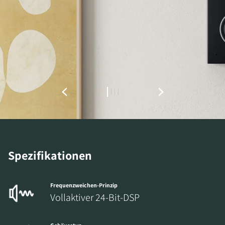
FÜR DOWNLOAD
REGISTRIEREN
Füllen Sie das Formular aus, um sofortigen
Zugriff auf alle gesperrten Download-Dateien
auf der Website zu erhalten.
Spezifikationen
Frequenzweichen-Prinzip
Vollaktiver 24-Bit-DSP