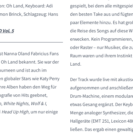
n: Oh Land, Keyboard: Adi
gespielt, bei dem alle mitgespie
imon Brinck, Schlagzeug: Hans
den besten Take aus und fügte
paar Elemente hinzu. Es hat gr
 Vol. 5
die Reise des Songs auf diese 
erwecken. Kein Programmieren, 
oder Raster – nur Musiker, die
ist Nanna Oland Fabricius Fans
Raum waren und ihrem Instinkt 
s Oh Land bekannt. Sie war der
Land.
Tourneen und ist auch im
globaler Stars wie Katy Perry
Der Track wurde live mit akust
Ihre Alben haben den Weg für
aufgenommen und anschließend
grafie von Hits geebnet,
Drum-Machine, einem modulare
n
,
White Nights
,
Wolf & I
,
etwas Gesang ergänzt. Der Keyb
d
Head Up High
, um nur einige
Menge analoger Synthesizer, die 
Hallgeräte (EMT 251, Lexicon 48
ließen. Das ergab einen gewalti