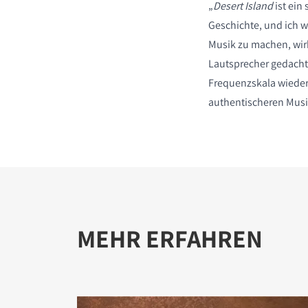
„
Desert Island
ist ein
Geschichte, und ich 
Musik zu machen, wirk
Lautsprecher gedacht 
Frequenzskala wiede
authentischeren Mus
MEHR ERFAHREN