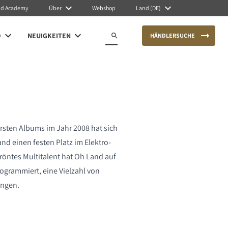
nd Academy
Über
Webshop
Land (DE)
O
NEUIGKEITEN
HÄNDLERSUCHE
ersten Albums im Jahr 2008 hat sich
nd einen festen Platz im Elektro-
röntes Multitalent hat Oh Land auf
ogrammiert, eine Vielzahl von
ungen.