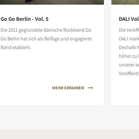
Go Go Berlin - Vol. 5
DALI Vol
Die 2011 gegründete dänische Rockband Go
Die Veröf
Go Berlin hat sich als fleißige und engagierte
DALI mark
Band etabliert.
Deshalb h
höher zu
unserer 
Veröffent
MEHR ERFAHREN