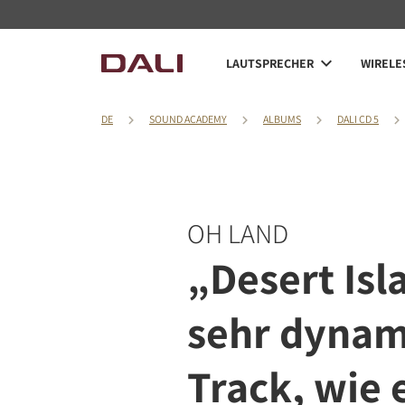
LAUTSPRECHER
WIRELE
DE
SOUND ACADEMY
ALBUMS
DALI CD 5
OH LAND
„Desert Isla
sehr dynam
Track, wie 