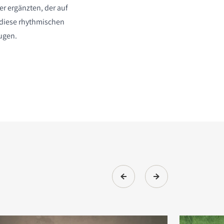
r ergänzten, der auf
 diese rhythmischen
ugen.