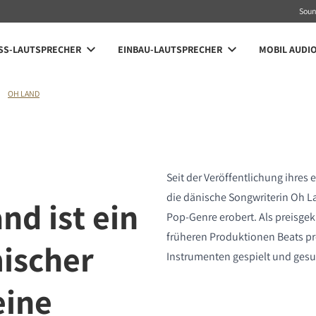
Sou
SS-LAUTSPRECHER
EINBAU-LAUTSPRECHER
MOBIL AUDI
OH LAND
Seit der Veröffentlichung ihres 
die dänische Songwriterin Oh La
nd ist ein
Pop-Genre erobert. Als preisgek
früheren Produktionen Beats pr
ischer
Instrumenten gespielt und ges
eine