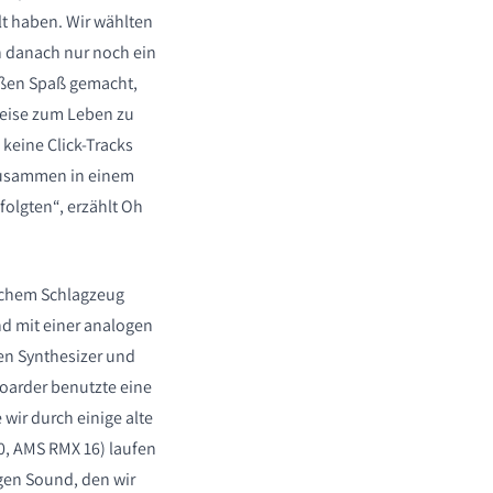
lt haben. Wir wählten
n danach nur noch ein
oßen Spaß gemacht,
Weise zum Leben zu
keine Click-Tracks
 zusammen in einem
folgten“, erzählt Oh
ischem Schlagzeug
 mit einer analogen
n Synthesizer und
oarder benutzte eine
wir durch einige alte
0, AMS RMX 16) laufen
gen Sound, den wir