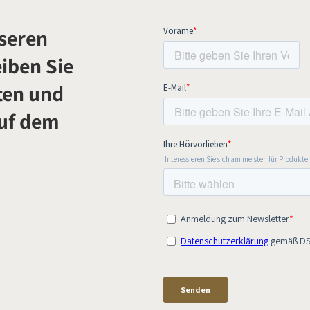
seren
iben Sie
ten und
auf dem