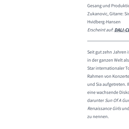
Gesang und Produktio
Zukanovic, Gitarre: S
Hvidberg-Hansen
Erscheint auf
:
DALI-CD
Seit gut zehn Jahren 
in der ganzen Welt al
Star internationaler 
Rahmen von Konzerten 
und Sia aufgetreten. 
eine wachsende Disko
darunter
Sun Of A Gu
Renaissance Girls
un
zu nennen.