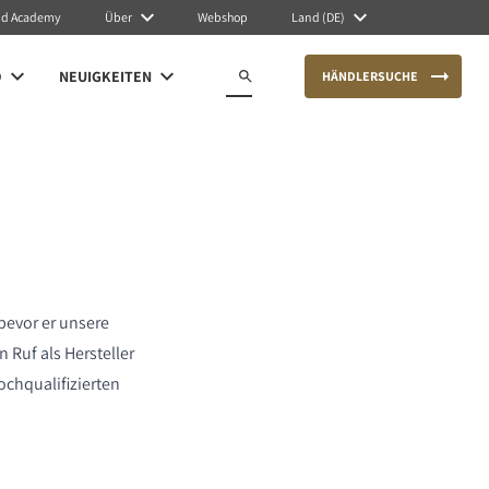
nd Academy
Über
Webshop
Land (DE)
O
NEUIGKEITEN
HÄNDLERSUCHE
bevor er unsere
 Ruf als Hersteller
ochqualifizierten