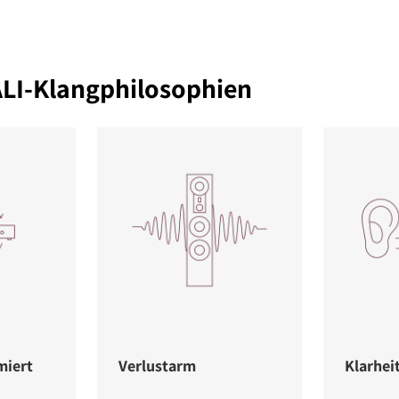
ALI-Klangphilosophien
miert
Verlustarm
Klarhei