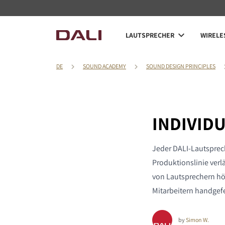
LAUTSPRECHER
WIRELE
DE
SOUND ACADEMY
SOUND DESIGN PRINCIPLES
INDIVID
Jeder DALI-Lautsprec
Produktionslinie verl
von Lautsprechern höc
Mitarbeitern handgefe
by
Simon W.