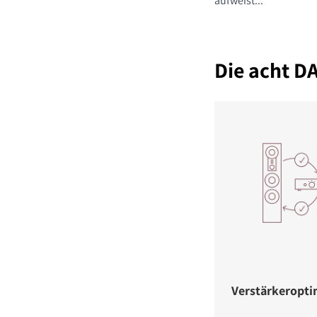
aufweist...
Die acht D
Verstärkeropti