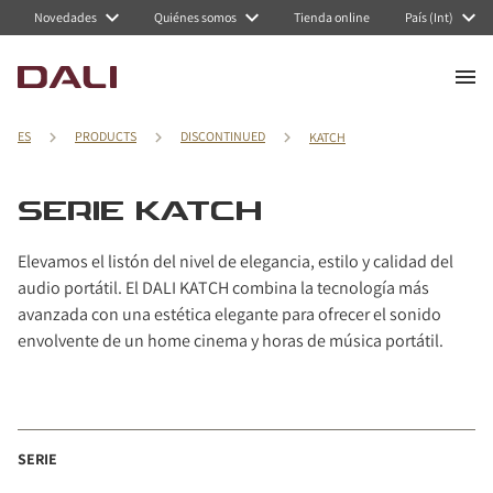
Navigated to Serie KATCH
Novedades
Quiénes somos
Tienda online
País (Int)
ES
PRODUCTS
DISCONTINUED
KATCH
SERIE KATCH
Elevamos el listón del nivel de elegancia, estilo y calidad del
audio portátil. El DALI KATCH combina la tecnología más
avanzada con una estética elegante para ofrecer el sonido
envolvente de un home cinema y horas de música portátil.
SERIE