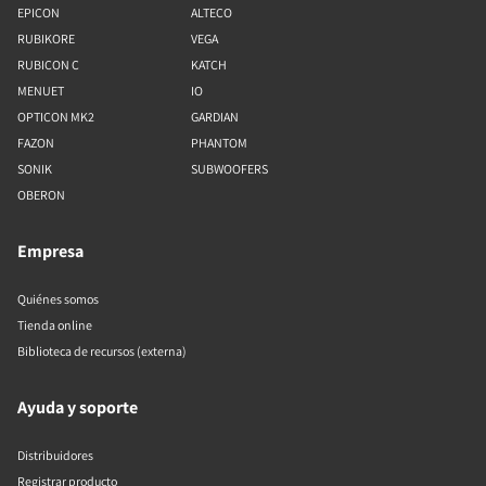
EPICON
ALTECO
RUBIKORE
VEGA
RUBICON C
KATCH
MENUET
IO
OPTICON MK2
GARDIAN
FAZON
PHANTOM
SONIK
SUBWOOFERS
OBERON
Empresa
Quiénes somos
Tienda online
Biblioteca de recursos (externa)
Ayuda y soporte
Distribuidores
Registrar producto