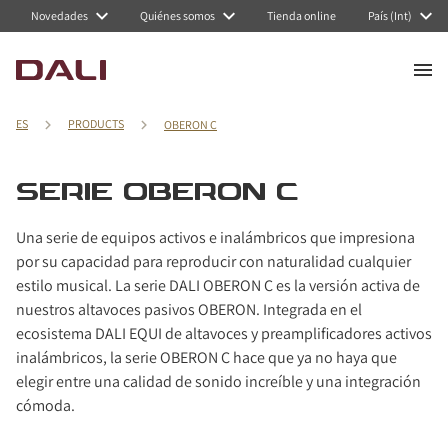
Navigated to Serie OBERON C
Novedades
Quiénes somos
Tienda online
País (Int)
ES
PRODUCTS
OBERON C
SERIE OBERON C
Una serie de equipos activos e inalámbricos que impresiona
por su capacidad para reproducir con naturalidad cualquier
estilo musical. La serie DALI OBERON C es la versión activa de
nuestros altavoces pasivos OBERON. Integrada en el
ecosistema DALI EQUI de altavoces y preamplificadores activos
inalámbricos, la serie OBERON C hace que ya no haya que
elegir entre una calidad de sonido increíble y una integración
cómoda.