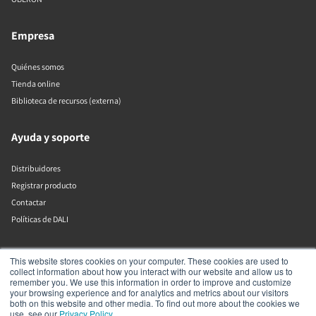
Empresa
Quiénes somos
Tienda online
Biblioteca de recursos (externa)
Ayuda y soporte
Distribuidores
Registrar producto
Contactar
Políticas de DALI
DALI A/S
This website stores cookies on your computer. These cookies are used to
collect information about how you interact with our website and allow us to
remember you. We use this information in order to improve and customize
Dali Allé 1
your browsing experience and for analytics and metrics about our visitors
Nørager
both on this website and other media. To find out more about the cookies we
Nordjylland
use, see our
Privacy Policy
.