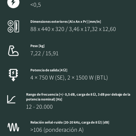
<0,5
Dimensiones exteriores [Al x An x Pr] [mm/in]
88 x 440 x 320 / 3,46 x 17,32 x 12,60
Peso [kg]
7,22 / 15,91
Potencia de salida [4 Ω]
4 × 750 W (SE), 2 × 1500 W (BTL)
Rango de frecuencia [+/- 0,5 dB, carga de 8 Ω, 3 dB por debajo de la
potencia nominal) [Hz]
12 - 20.000
Relación señal-ruido (20-20 kHz, carga de 8 Ω) [dB]
>106 (ponderación A)