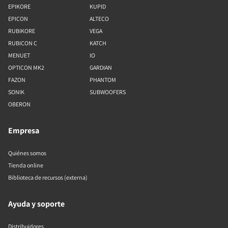
EPIKORE
KUPID
EPICON
ALTECO
RUBIKORE
VEGA
RUBICON C
KATCH
MENUET
IO
OPTICON MK2
GARDIAN
FAZON
PHANTOM
SONIK
SUBWOOFERS
OBERON
Empresa
Quiénes somos
Tienda online
Biblioteca de recursos (externa)
Ayuda y soporte
Distribuidores