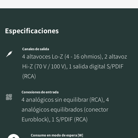
Especificaciones
Canales de salida
4 altavoces Lo-Z (4 - 16 ohmios), 2 altavoz
Hi-Z (70 V / 100 V), 1 salida digital S/PDIF
REGÍSTRATE PARA
(RCA)
DESCARGAR
Conexiones de entrada
Rellena el formulario de registro y accede al
4 analógicos sin equilibrar (RCA), 4
instante a todos los archivos para descargar
analógicos equilibrados (conector
bloqueados de nuestra web.
Euroblock), 1 S/PDIF (RCA)
Consumo en modo de espera [W]