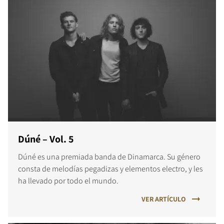
Dúné – Vol. 5
Dúné es una premiada banda de Dinamarca. Su género
consta de melodías pegadizas y elementos electro, y les
ha llevado por todo el mundo.
VER ARTÍCULO