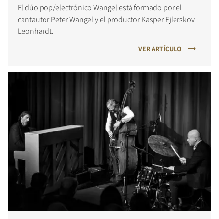
El dúo pop/electrónico Wangel está formado por el
cantautor Peter Wangel y el productor Kasper Ejlerskov
Leonhardt.
VER ARTÍCULO