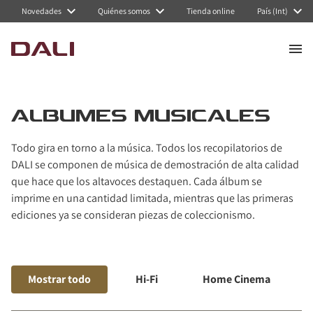
Navigated to Álbumes musicales
Novedades
Quiénes somos
Tienda online
País (Int)
ÁLBUMES MUSICALES
Todo gira en torno a la música. Todos los recopilatorios de
DALI se componen de música de demostración de alta calidad
que hace que los altavoces destaquen. Cada álbum se
imprime en una cantidad limitada, mientras que las primeras
ediciones ya se consideran piezas de coleccionismo.
Mostrar todo
Hi-Fi
Home Cinema