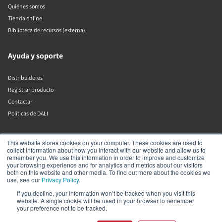
Quiénes somos
Tienda online
Biblioteca de recursos (externa)
Ayuda y soporte
Distribuidores
Registrar producto
Contactar
Políticas de DALI
DALI A/S
This website stores cookies on your computer. These cookies are used to
collect information about how you interact with our website and allow us to
remember you. We use this information in order to improve and customize
Dali Allé 1
your browsing experience and for analytics and metrics about our visitors
Nørager
both on this website and other media. To find out more about the cookies we
Nordjylland
use, see our
Privacy Policy
.
9610
If you decline, your information won’t be tracked when you visit this
Dinamarca
website. A single cookie will be used in your browser to remember
+45 9672 1155
your preference not to be tracked.