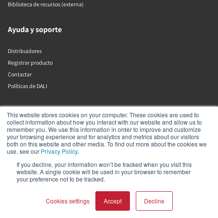
Biblioteca de recursos (externa)
Ayuda y soporte
Distribuidores
Registrar producto
Contactar
Políticas de DALI
DALI A/S
This website stores cookies on your computer. These cookies are used to
collect information about how you interact with our website and allow us to
remember you. We use this information in order to improve and customize
Dali Allé 1
your browsing experience and for analytics and metrics about our visitors
Nørager
both on this website and other media. To find out more about the cookies we
Nordjylland
use, see our
Privacy Policy
.
9610
If you decline, your information won’t be tracked when you visit this
Dinamarca
website. A single cookie will be used in your browser to remember
+45 9672 1155
your preference not to be tracked.
Cookies settings
Accept
Decline