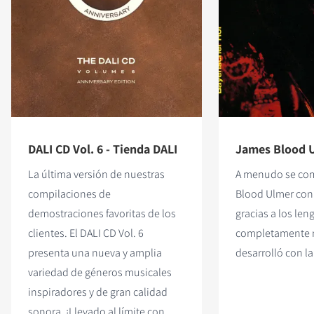
DALI CD Vol. 6 - Tienda DALI
James Blood U
La última versión de nuestras
A menudo se co
compilaciones de
Blood Ulmer con 
demostraciones favoritas de los
gracias a los len
clientes. El DALI CD Vol. 6
completamente 
presenta una nueva y amplia
desarrolló con la
variedad de géneros musicales
inspiradores y de gran calidad
sonora. ¡Llevado al límite con