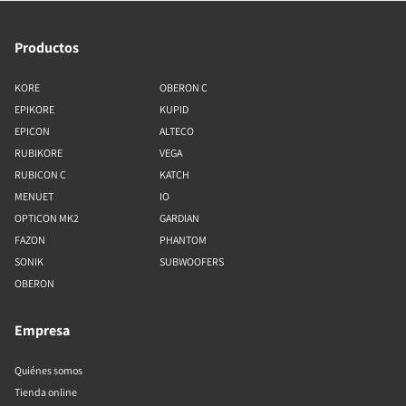
Productos
KORE
OBERON C
EPIKORE
KUPID
EPICON
ALTECO
RUBIKORE
VEGA
RUBICON C
KATCH
MENUET
IO
OPTICON MK2
GARDIAN
FAZON
PHANTOM
SONIK
SUBWOOFERS
OBERON
Empresa
Quiénes somos
Tienda online