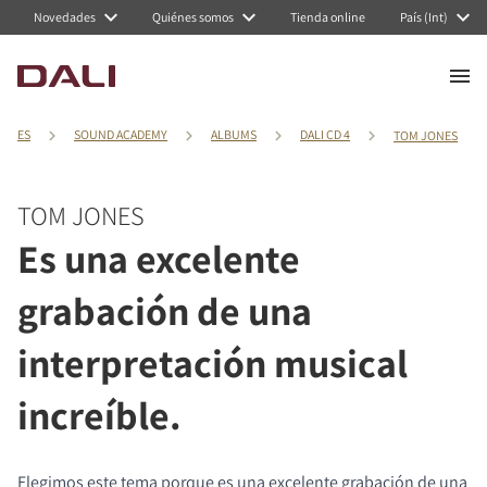
Novedades
Quiénes somos
Tienda online
País (Int)
ES
SOUND ACADEMY
ALBUMS
DALI CD 4
TOM JONES
TOM JONES
Es una excelente
grabación de una
interpretación musical
increíble.
Elegimos este tema porque es una excelente grabación de una