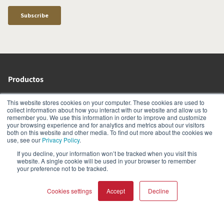
Productos
KORE
OBERON C
This website stores cookies on your computer. These cookies are used to
collect information about how you interact with our website and allow us to
EPIKORE
KUPID
remember you. We use this information in order to improve and customize
your browsing experience and for analytics and metrics about our visitors
EPICON
ALTECO
both on this website and other media. To find out more about the cookies we
RUBIKORE
VEGA
use, see our
Privacy Policy
.
RUBICON C
KATCH
If you decline, your information won’t be tracked when you visit this
website. A single cookie will be used in your browser to remember
MENUET
IO
your preference not to be tracked.
OPTICON MK2
GARDIAN
FAZON
PHANTOM
Cookies settings
Accept
Decline
SONIK
SUBWOOFERS
OBERON