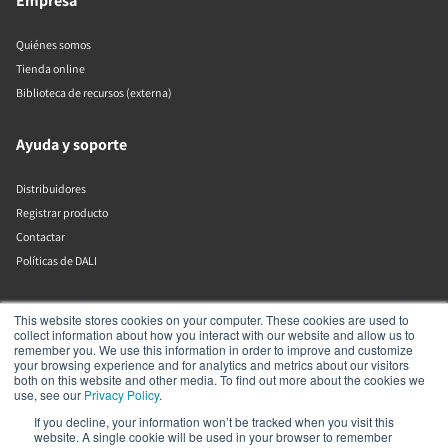
Empresa
Quiénes somos
Tienda online
Biblioteca de recursos (externa)
Ayuda y soporte
Distribuidores
Registrar producto
Contactar
Políticas de DALI
DALI A/S
This website stores cookies on your computer. These cookies are used to
collect information about how you interact with our website and allow us to
remember you. We use this information in order to improve and customize
Dali Allé 1
your browsing experience and for analytics and metrics about our visitors
Nørager
both on this website and other media. To find out more about the cookies we
Nordjylland
use, see our
Privacy Policy
.
9610
If you decline, your information won’t be tracked when you visit this
Dinamarca
website. A single cookie will be used in your browser to remember