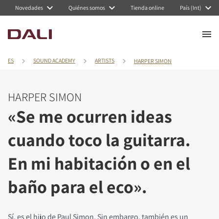
Novedades
Quiénes somos
Tienda online
País (Int)
ES
SOUND ACADEMY
ARTISTS
HARPER SIMON
HARPER SIMON
«Se me ocurren ideas
cuando toco la guitarra.
En mi habitación o en el
baño para el eco».
Sí, es el hijo de Paul Simon. Sin embargo, también es un