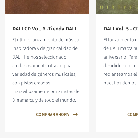
DALI CD Vol. 6 -Tienda DALI
DALI Vol. 5 - C
El último lanzamiento de música
El lanzamiento d
inspiradora y de gran calidad de
de DALI marca nu
DALI! Hemos seleccionado
aniversario. Para
cuidadosamente otra amplia
decidido subir el
variedad de géneros musicales,
replantearnos el
con pistas creadas
nuestras demos p
maravillosamente por artistas de
Dinamarca y de todo el mundo.
COMPRAR AHORA
COMP