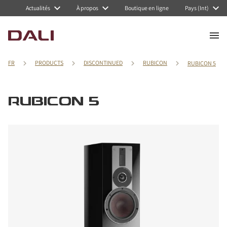
Actualités
À propos
Boutique en ligne
Pays (Int)
FR
PRODUCTS
DISCONTINUED
RUBICON
RUBICON 5
RUBICON 5