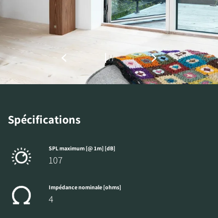
ACCÉDER AUX
TÉLÉCHARGEMENTS
Remplissez ce formulaire pour accéder
directement à tous les fichiers en
téléchargement verrouillés de notre site Web.
Spécifications
SPL maximum [@ 1m] [dB]
107
Impédance nominale [ohms]
4