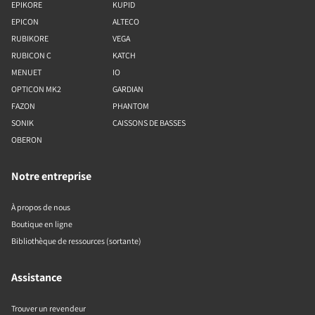
EPIKORE
KUPID
EPICON
ALTECO
RUBIKORE
VEGA
RUBICON C
KATCH
MENUET
IO
OPTICON MK2
GARDIAN
FAZON
PHANTOM
SONIK
CAISSONS DE BASSES
OBERON
Notre entreprise
À propos de nous
Boutique en ligne
Bibliothèque de ressources (sortante)
Assistance
Trouver un revendeur