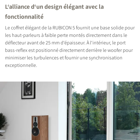
L‘alliance d‘un design élégant avec la
fonctionnalité
COMPARER LES PRODUITS
Le coffret élégant de la RUBICON 5 fournit une base solide pour
les haut-parleurs à faible perte montés directement dans le
déflecteur avant de 25 mm d‘épaisseur. À l‘intérieur, le port
bass-reflex est positionné directement derrière le woofer pour
minimiser les turbulences et fournir une synchronisation
exceptionnelle.
INSCRIVEZ-VOUS POUR