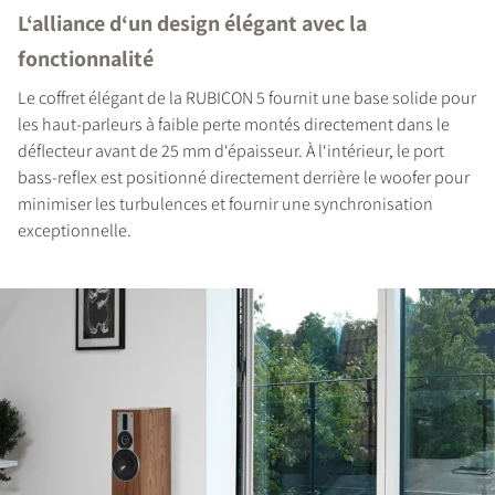
L‘alliance d‘un design élégant avec la
fonctionnalité
COMPARER LES PRODUITS
Le coffret élégant de la RUBICON 5 fournit une base solide pour
les haut-parleurs à faible perte montés directement dans le
déflecteur avant de 25 mm d‘épaisseur. À l‘intérieur, le port
bass-reflex est positionné directement derrière le woofer pour
minimiser les turbulences et fournir une synchronisation
exceptionnelle.
INSCRIVEZ-VOUS POUR