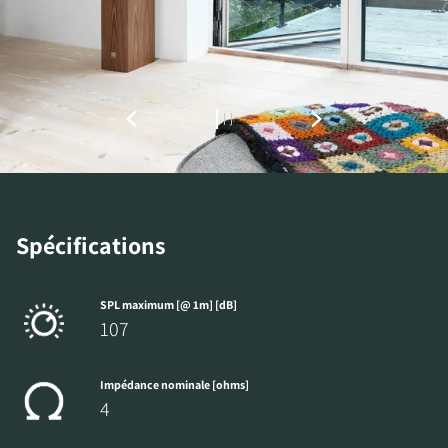
ACCÉDER AUX
TÉLÉCHARGEMENTS
Remplissez ce formulaire pour accéder
directement à tous les fichiers en
téléchargement verrouillés de notre site Web.
Spécifications
SPL maximum [@ 1m] [dB]
107
Impédance nominale [ohms]
4