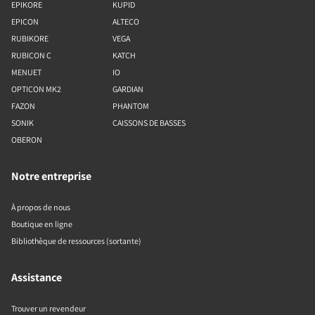
EPIKORE
KUPID
EPICON
ALTECO
RUBIKORE
VEGA
RUBICON C
KATCH
MENUET
IO
OPTICON MK2
GARDIAN
FAZON
PHANTOM
SONIK
CAISSONS DE BASSES
OBERON
Notre entreprise
À propos de nous
Boutique en ligne
Bibliothèque de ressources (sortante)
Assistance
Trouver un revendeur