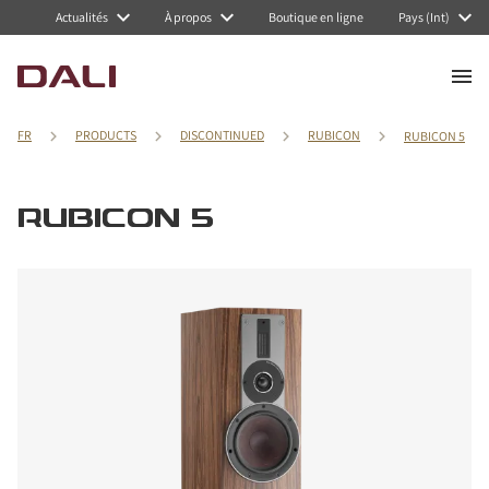
Actualités
À propos
Boutique en ligne
Pays (Int)
FR
PRODUCTS
DISCONTINUED
RUBICON
RUBICON 5
RUBICON 5