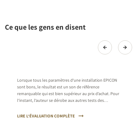
Ce que les gens en disent
Lorsque tous les paramètres d‘une installation EPICON
sont bons, le résultat est un son de référence
remarquable qui est bien supérieur au prix d‘achat. Pour
l‘instant, l‘auteur se dérobe aux autres tests des
systèmes de haut-parleurs multicanaux de haute qualité
afin d‘éviter les déceptions attendues.
LIRE L‘ÉVALUATION COMPLÈTE