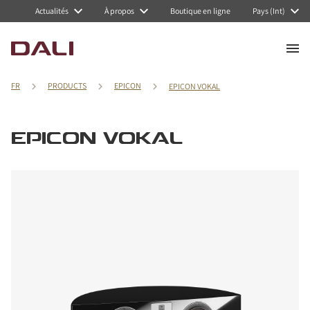
Actualités
À propos
Boutique en ligne
Pays (Int)
FR
PRODUCTS
EPICON
EPICON VOKAL
EPICON VOKAL