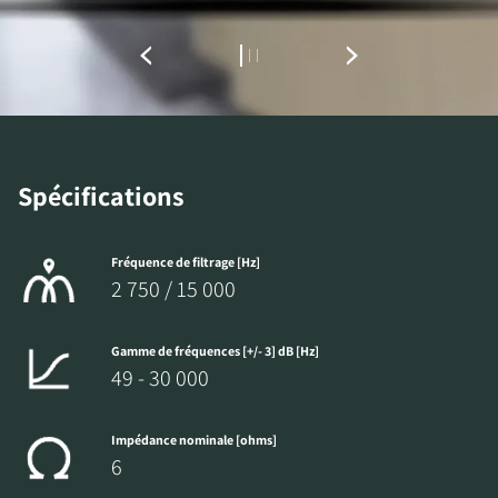
TÉLÉCHARGEMENTS
Remplissez ce formulaire pour accéder
directement à tous les fichiers en
téléchargement verrouillés de notre site Web.
Spécifications
Fréquence de filtrage [Hz]
2 750 / 15 000
Gamme de fréquences [+/- 3] dB [Hz]
49 - 30 000
Impédance nominale [ohms]
6