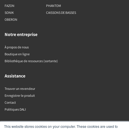
FAZON
PHANTOM
SONIK
CAISSONS DE BASSES
OBERON
Notre entreprise
À propos de nous
Boutique en ligne
Bibliothèque de ressources (sortante)
Assistance
Trouver un revendeur
Enregistrer le produit
Contact
Politiques DALI
DALI A/S
This website stores cookies on your computer. These cookies are used to