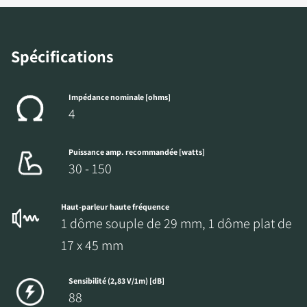
TÉLÉCHARGEMENTS
Remplissez ce formulaire pour accéder
directement à tous les fichiers en
Spécifications
téléchargement verrouillés de notre site Web.
Impédance nominale [ohms]
4
Puissance amp. recommandée [watts]
30 - 150
Haut-parleur haute fréquence
1 dôme souple de 29 mm, 1 dôme plat de
17 x 45 mm
Sensibilité (2,83 V/1m) [dB]
88