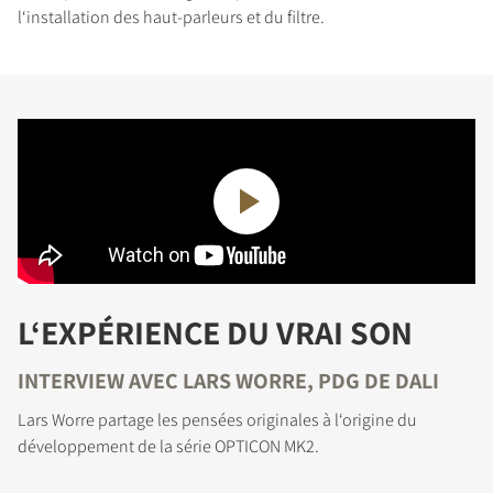
COMPARER LES PRODUITS
l‘installation des haut-parleurs et du filtre.
L‘EXPÉRIENCE DU VRAI SON
INTERVIEW AVEC LARS WORRE, PDG DE DALI
INSCRIVEZ-VOUS POUR
Lars Worre partage les pensées originales à l‘origine du
ACCÉDER AUX
développement de la série OPTICON MK2.