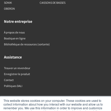
SONIK
CAISSONS DE BASSES
OBERON
Notre entreprise
À propos de nous
Boutique en ligne
Bibliothèque de ressources (sortante)
Assistance
Trouver un revendeur
Enregistrer le produit
Contact
Politiques DALI
DALI A/S
This website stores cookies on your computer. These cookies are used to
collect information about how you interact with our website and allow us to
remember you. We use this information in order to improve and customize
Dali Allé 1