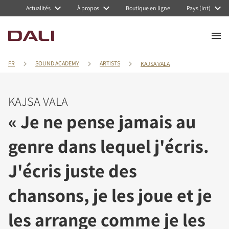
Actualités
À propos
Boutique en ligne
Pays (Int)
FR
SOUND ACADEMY
ARTISTS
KAJSA VALA
KAJSA VALA
« Je ne pense jamais au
genre dans lequel j'écris.
J'écris juste des
chansons, je les joue et je
les arrange comme je les