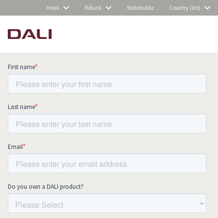
Hírek
Rólunk
Webáruház
Country (Int)
Subscribe to our newsletter and stay
up to date with all news and events.
COMPARE PRODUCTS