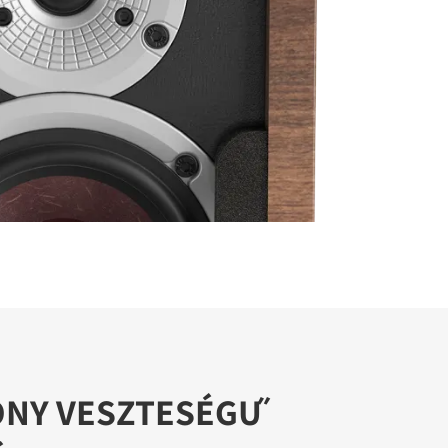
ONY VESZTESÉGŰ