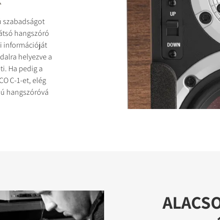
k
ú szabadságot
hátsó hangszóró
 információját
dalra helyezve a
i. Ha pedig a
CO C-1-et, elég
ású hangszóróvá
ALACS