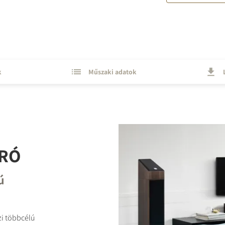
k
Műszaki adatok
RÓ
ú
zi többcélú