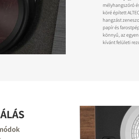
mélyhangszóró és
köré épített ALTE
hangzást zeneszo
SZTRÁLJON A LETÖLTÉSHEZ
papír és farostpé
könnyű, az egyene
az űrlapot, hogy azonnal hozzáférhessen a webhelyen található össze
kívánt felületi re
jlhoz.
ÁLÁS
mmódok