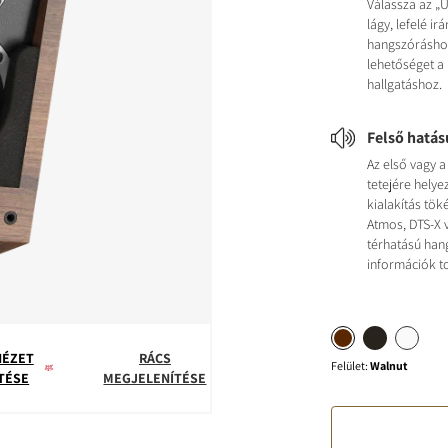
Válassza az „
lágy, lefelé ir
hangszórásho
lehetőséget a 
hallgatáshoz.
Felső hatás
Az első vagy 
tetejére helye
kialakítás tök
Atmos, DTS-X 
térhatású ha
információk t
NÉZET
RÁCS
Felület
:
Walnut
TÉSE
MEGJELENÍTÉSE