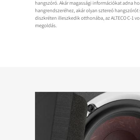
hangszóró. Akár magassági információkat adna ho
hangrendszeréhez, akár olyan sztereó hangszórót 
diszkréten illeszkedik otthonába, az ALTECO C-1 v
megoldás.
TERMÉKEK ÖSSZEH