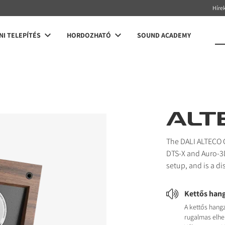
Híre
NI TELEPÍTÉS
HORDOZHATÓ
SOUND ACADEMY
ALT
The DALI ALTECO C
DTS-X and Auro-3D
setup, and is a di
Kettős ha
A kettős han
rugalmas elhel