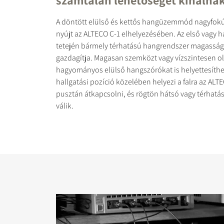
számtalan lehetőséget kínálna
A döntött elülső és kettős hangüzemmód nagyfok
nyújt az ALTECO C-1 elhelyezésében. Az első vagy 
tetején bármely térhatású hangrendszer magassági
gazdagítja. Magasan szemközt vagy vízszintesen ol
hagyományos elülső hangszórókat is helyettesíthet
hallgatási pozíció közelében helyezi a falra az ALTE
pusztán átkapcsolni, és rögtön hátsó vagy térhat
válik.