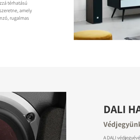
zzá térhatású
szeretne, amely
onzó, rugalmas
ASONLÍTÁSA
DALI 
Védjegyünk
A DALI védjegyévé