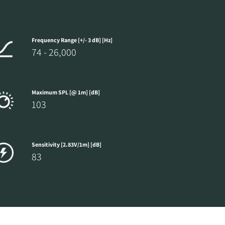
Frequency Range [+/- 3 dB] [Hz]
74 - 26,000
Maximum SPL [@ 1m] [dB]
103
Sensitivity [2.83V/1m] [dB]
83