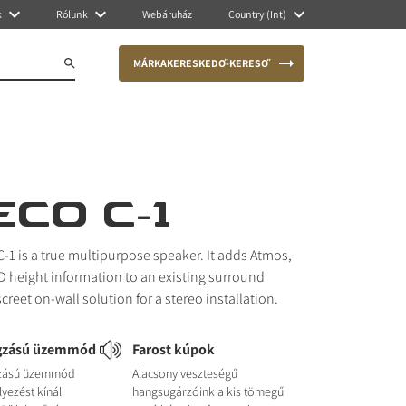
k
Rólunk
Webáruház
Country (Int)
MÁRKAKERESKEDŐ-KERESŐ
ECO C-1
-1 is a true multipurpose speaker. It adds Atmos,
 height information to an existing surround
screet on-wall solution for a stereo installation.
ngzású üzemmód
Farost kúpok
gzású üzemmód
Alacsony veszteségű
yezést kínál.
hangsugárzóink a kis tömegű