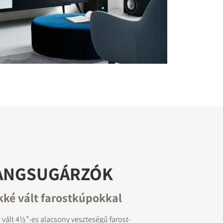
HANGSUGÁRZÓK
ké vált farostkúpokkal
 vált 4½”-es alacsony veszteségű farost-