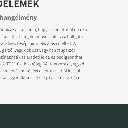
ÓELEMEK
 hangélmény
nak az a funkciója, hogy az erősítőből érkező
 valósághű hangélménnyé alakítsa a hallgató
a jelveszteség minimalizálása mellett. A
gárzói vagy doboza vagy hangsugárzói
színezhetik az eredeti jelet, ez pedig ronthat
 ALTECO C-1 kizárólag DALI-tervezésű, egyedi
árzókat és minőségi alkatrészekből készült
ál, így nullához közeli jelveszteséget ér el.