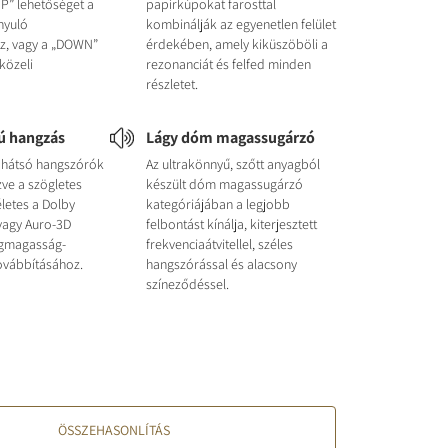
UP” lehetőséget a
papírkúpokat farosttal
ányuló
kombinálják az egyenetlen felület
z, vagy a „DOWN”
érdekében, amely kiküszöböli a
közeli
rezonanciát és felfed minden
részletet.
ú hangzás
Lágy dóm magassugárzó
a hátsó hangszórók
Az ultrakönnyű, szőtt anyagból
zve a szögletes
készült dóm magassugárzó
életes a Dolby
kategóriájában a legjobb
vagy Auro-3D
felbontást kínálja, kiterjesztett
ngmagasság-
frekvenciaátvitellel, széles
ovábbításához.
hangszórással és alacsony
színeződéssel.
ÖSSZEHASONLÍTÁS