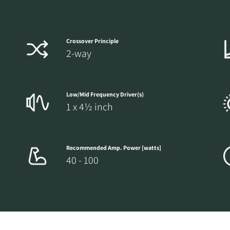
Crossover Principle
2-way
Low/Mid Frequency Driver(s)
1 x 4½ inch
Recommended Amp. Power [watts]
40 - 100