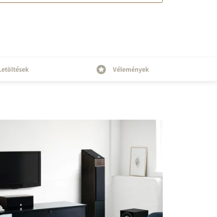
Letöltések
Vélemények