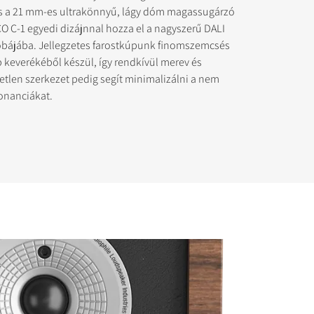
 a 21 mm-es ultrakönnyű, lágy dóm magassugárzó
CO C-1 egyedi dizájnnal hozza el a nagyszerű DALI
bájába. Jellegzetes farostkúpunk finomszemcsés
p keverékéből készül, így rendkívül merev és
tlen szerkezet pedig segít minimalizálni a nem
s zárolt
zonanciákat.