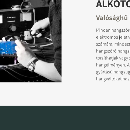
ALKOT
Valósághű
Minden hangszóró
elektromos jelet
számára, mindezt 
hangszóró hangsu
torzíthatják vagy 
hangélményen. Az
gyártású hangsug
hangváltókat haszn