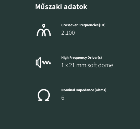
Műszaki adatok
Crossover Frequencies [Hz]
2,100
High Frequency Driver(s)
1 x 21 mm soft dome
Nominal Impedance [ohms]
6