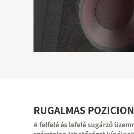
REGI
Töltse ki 
letöltési fá
RUGALMAS POZICION
A felfelé és lefelé sugárzó üze