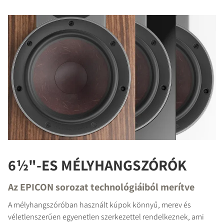
6½"-ES MÉLYHANGSZÓRÓK
Az EPICON sorozat technológiáiból merítve
A mélyhangszóróban használt kúpok könnyű, merev és
véletlenszerűen egyenetlen szerkezettel rendelkeznek, ami