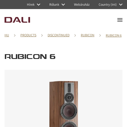
Hírek
Rólunk
Webáruház
Country (Int)
HU
PRODUCTS
DISCONTINUED
RUBICON
RUBICON 6
RUBICON 6