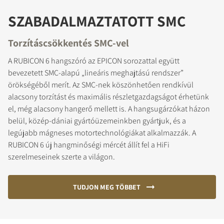
SZABADALMAZTATOTT SMC
Torzításcsökkentés SMC-vel
A RUBICON 6 hangszóró az EPICON sorozattal együtt
bevezetett SMC-alapú „lineáris meghajtású rendszer”
örökségéből merít. Az SMC-nek köszönhetően rendkívül
alacsony torzítást és maximális részletgazdagságot érhetünk
el, még alacsony hangerő mellett is. A hangsugárzókat házon
belül, közép-dániai gyártóüzemeinkben gyártjuk, és a
legújabb mágneses motortechnológiákat alkalmazzák. A
RUBICON 6 új hangminőségi mércét állít fel a HiFi
szerelmeseinek szerte a világon.
TUDJON MEG TÖBBET