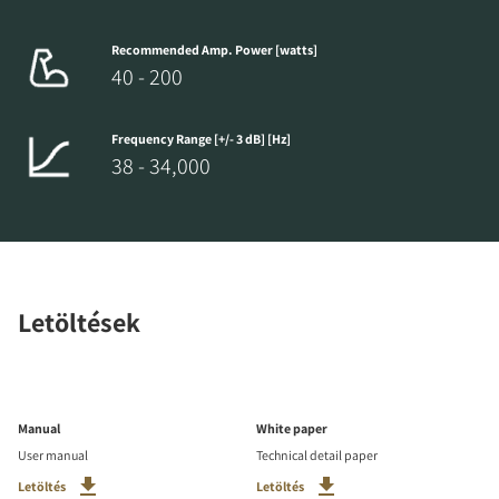
Recommended Amp. Power [watts]
40 - 200
Frequency Range [+/- 3 dB] [Hz]
38 - 34,000
Letöltések
Manual
White paper
User manual
Technical detail paper
Letöltés
Letöltés