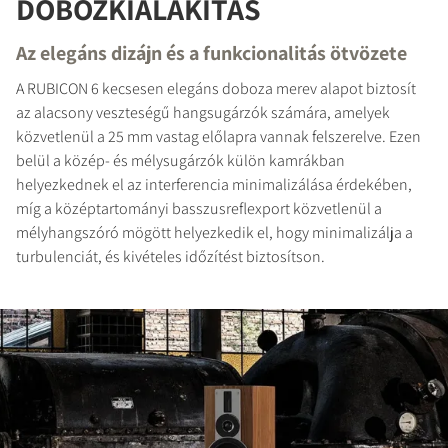
DOBOZKIALAKÍTÁS
Az elegáns dizájn és a funkcionalitás ötvözete
TERMÉKEK ÖSSZEHASONLÍTÁSA
A RUBICON 6 kecsesen elegáns doboza merev alapot biztosít
az alacsony veszteségű hangsugárzók számára, amelyek
közvetlenül a 25 mm vastag előlapra vannak felszerelve. Ezen
belül a közép- és mélysugárzók külön kamrákban
helyezkednek el az interferencia minimalizálása érdekében,
míg a középtartományi basszusreflexport közvetlenül a
mélyhangszóró mögött helyezkedik el, hogy minimalizálja a
turbulenciát, és kivételes időzítést biztosítson.