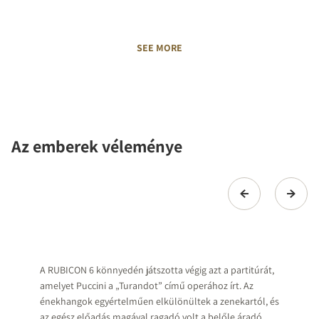
SEE MORE
Az emberek véleménye
A RUBICON 6 könnyedén játszotta végig azt a partitúrát,
amelyet Puccini a „Turandot” című operához írt. Az
énekhangok egyértelműen elkülönültek a zenekartól, és
az egész előadás magával ragadó volt a belőle áradó