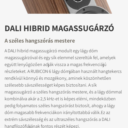
DALI HIBRID MAGASSUGÁRZÓ
A széles hangszórás mestere
A DALI hibrid magassugárzó modult egy lágy dóm
magassugárzóval és egy sík elemmel szereltük fel, amelyek
együtt lenyűgözően adják vissza a magas frekvenciájú
részleteket. A RUBICON 6 lágy dómjában használt hangtekercs
rendkívül könnyű és mozgékony, aminek köszönhetően
szélesebb sávszélességet képes biztosítani. A sík
magassugárzó a széles hangszórás mestere, és a lágy dómmal
kombinálva akár a 2,5 kHz-et is képes elérni, mindeközben
pedig folyamatos széles hangszórást biztosít, ahogy a lágy
dóm magasabb frekvenciákon irányítottabbá válik.Ez az
extrém sávszélesség és az ultraszéles hangszórás a DALI
hangfilozófiájának fontos részét képezi.