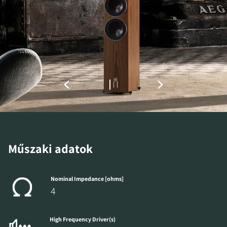
REGISZTRÁLJON A
LETÖLTÉSHEZ
Töltse ki az űrlapot, hogy azonnal
hozzáférhessen a webhelyen található összes
zárolt letöltési fájlhoz.
Műszaki adatok
Nominal Impedance [ohms]
4
High Frequency Driver(s)