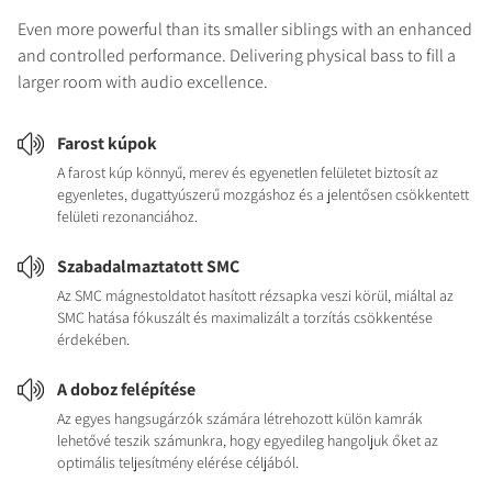
Even more powerful than its smaller siblings with an enhanced
and controlled performance. Delivering physical bass to fill a
larger room with audio excellence.
Farost kúpok
A farost kúp könnyű, merev és egyenetlen felületet biztosít az
egyenletes, dugattyúszerű mozgáshoz és a jelentősen csökkentett
felületi rezonanciához.
Szabadalmaztatott SMC
Az SMC mágnestoldatot hasított rézsapka veszi körül, miáltal az
SMC hatása fókuszált és maximalizált a torzítás csökkentése
érdekében.
A doboz felépítése
Az egyes hangsugárzók számára létrehozott külön kamrák
lehetővé teszik számunkra, hogy egyedileg hangoljuk őket az
optimális teljesítmény elérése céljából.