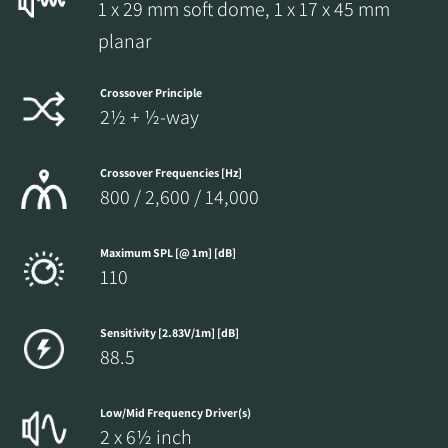
1 x 29 mm soft dome, 1 x 17 x 45 mm
planar
Crossover Principle
2½ + ½-way
Crossover Frequencies [Hz]
800 / 2,600 / 14,000
Maximum SPL [@ 1m] [dB]
110
Sensitivity [2.83V/1m] [dB]
88.5
Low/Mid Frequency Driver(s)
2 x 6½ inch