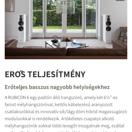
ERŐS TELJESÍTMÉNY
Erőteljes basszus nagyobb helyiségekhez
A RUBICON 6 egy padlón álló hangszóró, amely két 6½”-es
farost mélyhangszóróval, kettős kábelezésű aranyozott
csatlakozókkal és innovatív sík/lágy dóm hibrid magassugárzó
modulunkkal is rendelkezik. A tökéletes csapatot alkotó
mélyhangszórók sokkal több levegőt mozgatnak meg, ezáltal