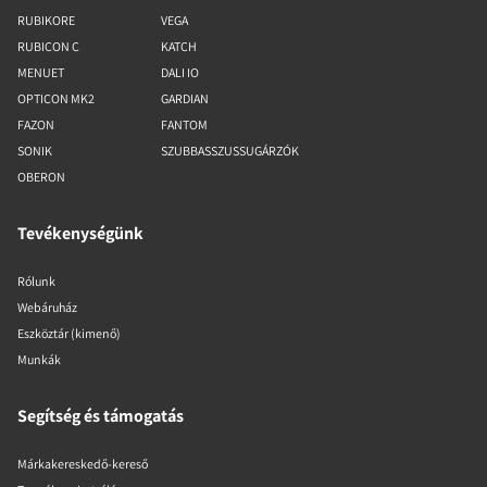
RUBIKORE
VEGA
RUBICON C
KATCH
MENUET
DALI IO
OPTICON MK2
GARDIAN
FAZON
FANTOM
SONIK
SZUBBASSZUSSUGÁRZÓK
OBERON
Tevékenységünk
Rólunk
Webáruház
Eszköztár (kimenő)
Munkák
Segítség és támogatás
Márkakereskedő-kereső