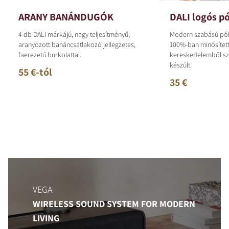
ARANY BANÁNDUGÓK
DALI logós p
4 db DALI márkájú, nagy teljesítményű,
Modern szabású pól
aranyozott banáncsatlakozó jellegzetes,
100%-ban minősített
faerezetű burkolattal.
kereskedelemből s
készült.
55 €-tól
35 €
VEGA
WIRELESS SOUND SYSTEM FOR MODERN
LIVING