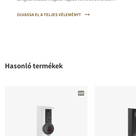
öröm és a megkapó időzítés miatt.
OLVASSA EL A TELJES VÉLEMÉNYT
Hasonló termékek