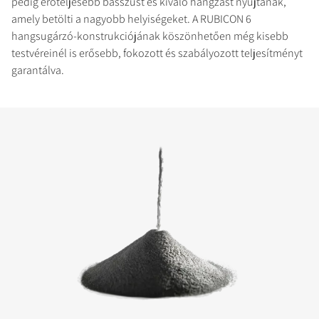
pedig erőteljesebb basszust és kiváló hangzást nyújtanak,
amely betölti a nagyobb helyiségeket. A RUBICON 6
hangsugárzó-konstrukciójának köszönhetően még kisebb
testvéreinél is erősebb, fokozott és szabályozott teljesítményt
garantálva.