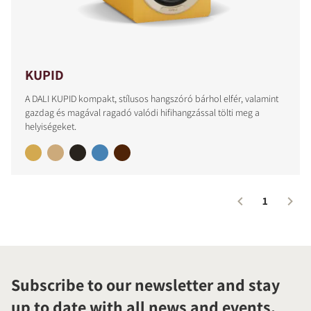
KUPID
A DALI KUPID kompakt, stílusos hangszóró bárhol elfér, valamint
gazdag és magával ragadó valódi hifihangzással tölti meg a
helyiségeket.
1
Subscribe to our newsletter and stay
up to date with all news and events.