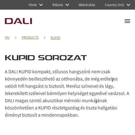
Navigated to KUPID sorozat
Hírek
Rólunk
Webáruház
Country (Int)
HU
PRODUCTS
KUPID
KUPID SOROZAT
A DALI KUPID kompakt, stílusos hangszóró nem csak
könnyedén beilleszthető az otthonába, de még erőteljes
valódi hifi hangzást is biztosít. Merész színeivel és lágy,
lekerekített széleivel bármilyen helyiséget egyedivé varázsol. A
DALI magas szintű akusztikai mérnöki munkájának
köszönhetően a KUPID részletgazdag és tiszta hallgatási
élményt biztosít a mindennapokban.