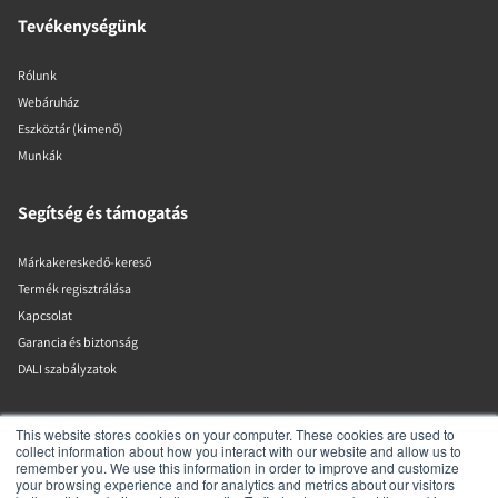
Tevékenységünk
Rólunk
Webáruház
Eszköztár (kimenő)
Munkák
Segítség és támogatás
Márkakereskedő-kereső
Termék regisztrálása
Kapcsolat
Garancia és biztonság
DALI szabályzatok
DALI A/S
This website stores cookies on your computer. These cookies are used to
collect information about how you interact with our website and allow us to
remember you. We use this information in order to improve and customize
Dali Allé 1
your browsing experience and for analytics and metrics about our visitors
Nørager