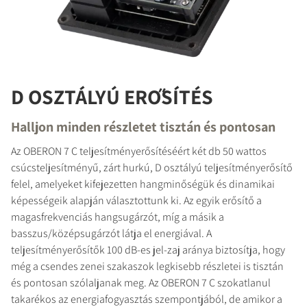
D OSZTÁLYÚ ERŐSÍTÉS
Halljon minden részletet tisztán és pontosan
Az OBERON 7 C teljesítményerősítéséért két db 50 wattos
csúcsteljesítményű, zárt hurkú, D osztályú teljesítményerősítő
felel, amelyeket kifejezetten hangminőségük és dinamikai
képességeik alapján választottunk ki. Az egyik erősítő a
magasfrekvenciás hangsugárzót, míg a másik a
basszus/középsugárzót látja el energiával. A
teljesítményerősítők 100 dB-es jel-zaj aránya biztosítja, hogy
még a csendes zenei szakaszok legkisebb részletei is tisztán
és pontosan szólaljanak meg. Az OBERON 7 C szokatlanul
takarékos az energiafogyasztás szempontjából, de amikor a