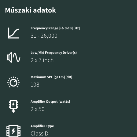
Műszaki adatok
Frequency Range [+/- 3 dB] [Hz]
31 - 26,000
Low/Mid Frequency Driver(s)
2 x 7 inch
Maximum SPL [@ 1m] [dB]
108
Amplifier Output [watts]
2 x 50
Amplifier Type
Class D