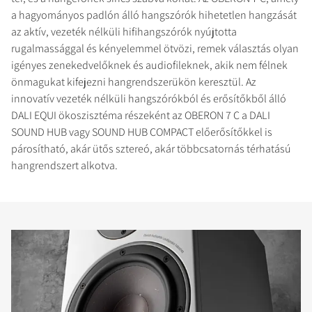
a hagyományos padlón álló hangszórók hihetetlen hangzását
az aktív, vezeték nélküli hifihangszórók nyújtotta
rugalmassággal és kényelemmel ötvözi, remek választás olyan
igényes zenekedvelőknek és audiofileknek, akik nem félnek
önmagukat kifejezni hangrendszerükön keresztül. Az
innovatív vezeték nélküli hangszórókból és erősítőkből álló
DALI EQUI ökoszisztéma részeként az OBERON 7 C a DALI
SOUND HUB vagy SOUND HUB COMPACT előerősítőkkel is
párosítható, akár ütős sztereó, akár többcsatornás térhatású
hangrendszert alkotva.