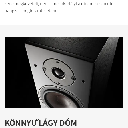
zene megköveteli, nem ismer akadályt a dinamikusan ütős
hangzás megteremtésében.
KÖNNYŰ LÁGY DÓM