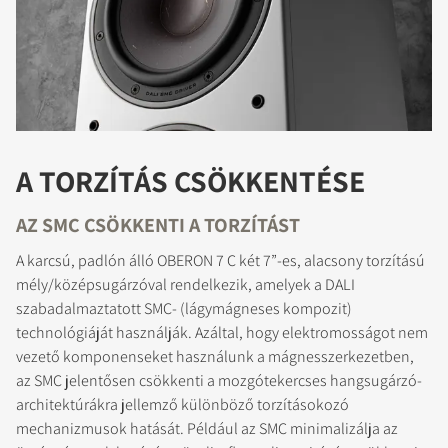
A TORZÍTÁS CSÖKKENTÉSE
AZ SMC CSÖKKENTI A TORZÍTÁST
A karcsú, padlón álló OBERON 7 C két 7”-es, alacsony torzítású
mély/középsugárzóval rendelkezik, amelyek a DALI
szabadalmaztatott SMC- (lágymágneses kompozit)
technológiáját használják. Azáltal, hogy elektromosságot nem
vezető komponenseket használunk a mágnesszerkezetben,
az SMC jelentősen csökkenti a mozgótekercses hangsugárzó-
architektúrákra jellemző különböző torzításokozó
mechanizmusok hatását. Például az SMC minimalizálja az