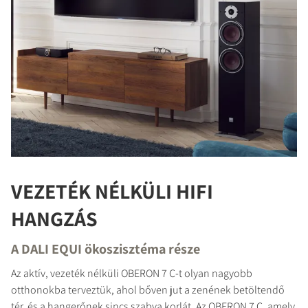
VEZETÉK NÉLKÜLI HIFI
HANGZÁS
A DALI EQUI ökoszisztéma része
Az aktív, vezeték nélküli OBERON 7 C-t olyan nagyobb
otthonokba terveztük, ahol bőven jut a zenének betöltendő
tér, és a hangerőnek sincs szabva korlát. Az OBERON 7 C, amely