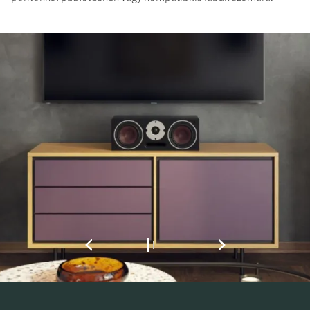
REGISZTRÁLJON A
LETÖLTÉSHEZ
Töltse ki az űrlapot, hogy azonnal
hozzáférhessen a webhelyen található összes
zárolt letöltési fájlhoz.