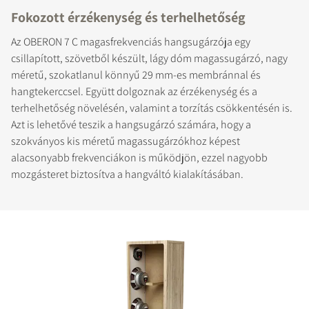
Fokozott érzékenység és terhelhetőség
Az OBERON 7 C magasfrekvenciás hangsugárzója egy
csillapított, szövetből készült, lágy dóm magassugárzó, nagy
méretű, szokatlanul könnyű 29 mm-es membránnal és
hangtekerccsel. Együtt dolgoznak az érzékenység és a
terhelhetőség növelésén, valamint a torzítás csökkentésén is.
Azt is lehetővé teszik a hangsugárzó számára, hogy a
szokványos kis méretű magassugárzókhoz képest
alacsonyabb frekvenciákon is működjön, ezzel nagyobb
mozgásteret biztosítva a hangváltó kialakításában.