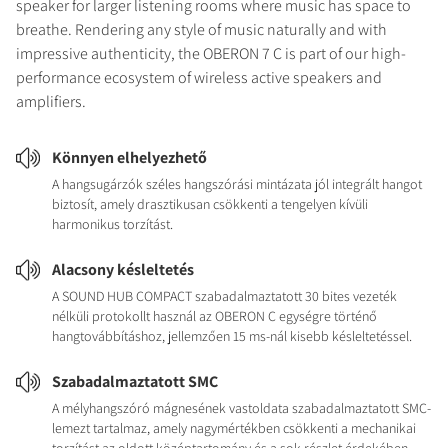
speaker for larger listening rooms where music has space to
breathe. Rendering any style of music naturally and with
impressive authenticity, the OBERON 7 C is part of our high-
performance ecosystem of wireless active speakers and
amplifiers.
Könnyen elhelyezhető
A hangsugárzók széles hangszórási mintázata jól integrált hangot
biztosít, amely drasztikusan csökkenti a tengelyen kívüli
harmonikus torzítást.
Alacsony késleltetés
A SOUND HUB COMPACT szabadalmaztatott 30 bites vezeték
nélküli protokollt használ az OBERON C egységre történő
hangtovábbításhoz, jellemzően 15 ms-nál kisebb késleltetéssel.
Szabadalmaztatott SMC
A mélyhangszóró mágnesének vastoldata szabadalmaztatott SMC-
lemezt tartalmaz, amely nagymértékben csökkenti a mechanikai