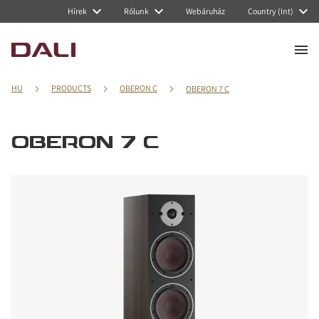
Hírek
Rólunk
Webáruház
Country (Int)
HU
PRODUCTS
OBERON C
OBERON 7 C
OBERON 7 C