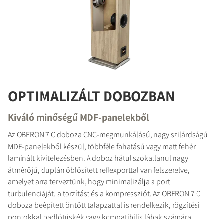
TERMÉKEK ÖSSZEHASONLÍTÁSA
OPTIMALIZÁLT DOBOZBAN
Kiváló minőségű MDF-panelekből
Az OBERON 7 C doboza CNC-megmunkálású, nagy szilárdságú
MDF-panelekből készül, többféle fahatású vagy matt fehér
laminált kivitelezésben. A doboz hátul szokatlanul nagy
átmérőjű, duplán öblösített reflexporttal van felszerelve,
amelyet arra terveztünk, hogy minimalizálja a port
turbulenciáját, a torzítást és a kompressziót. Az OBERON 7 C
doboza beépített öntött talapzattal is rendelkezik, rögzítési
pontokkal padlótüskék vagy kompatibilis lábak számára.