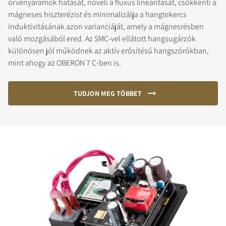
örvényáramok hatását, növeli a fluxus linearitását, csökkenti a
mágneses hiszterézist és minimalizálja a hangtekercs
induktivitásának azon varianciáját, amely a mágnesrésben
való mozgásából ered. Az SMC-vel ellátott hangsugárzók
különösen jól működnek az aktív erősítésű hangszórókban,
mint ahogy az OBERON 7 C-ben is.
TUDJON MEG TÖBBET