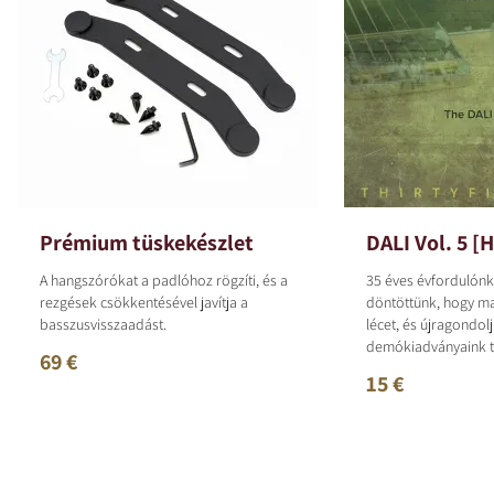
Prémium tüskekészlet
DALI Vol. 5 [H
A hangszórókat a padlóhoz rögzíti, és a
35 éves évfordulónk
rezgések csökkentésével javítja a
döntöttünk, hogy m
basszusvisszaadást.
lécet, és újragondolj
demókiadványaink te
69 €
15 €