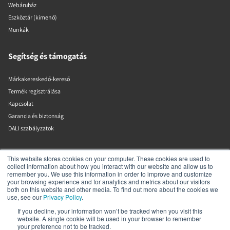
Webáruház
Eszköztár (kimenő)
Munkák
Segítség és támogatás
Márkakereskedő-kereső
Termék regisztrálása
Kapcsolat
Garancia és biztonság
DALI szabályzatok
DALI A/S
This website stores cookies on your computer. These cookies are used to
collect information about how you interact with our website and allow us to
remember you. We use this information in order to improve and customize
Dali Allé 1
your browsing experience and for analytics and metrics about our visitors
Nørager
both on this website and other media. To find out more about the cookies we
Nordjylland
use, see our
Privacy Policy
.
9610
If you decline, your information won’t be tracked when you visit this
Dánia
website. A single cookie will be used in your browser to remember
+45 9672 1155
your preference not to be tracked.