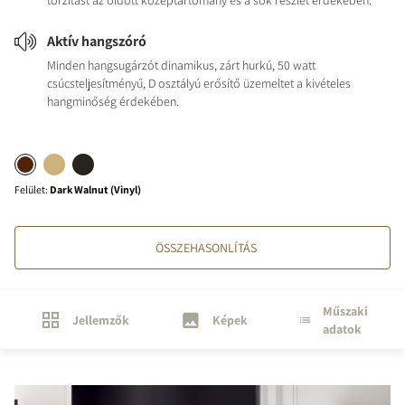
torzítást az oldott középtartomány és a sok részlet érdekében.
Aktív hangszóró
Minden hangsugárzót dinamikus, zárt hurkú, 50 watt
csúcsteljesítményű, D osztályú erősítő üzemeltet a kivételes
hangminőség érdekében.
Felület
:
Dark Walnut (Vinyl)
ÖSSZEHASONLÍTÁS
Műszaki
Jellemzők
Képek
adatok