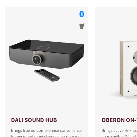
DALI SOUND HUB
OBERON ON-
Brings true no-compromise convenience
Brings active Hi-Fi s
to music and movie lovers who demand
space with a TV and 