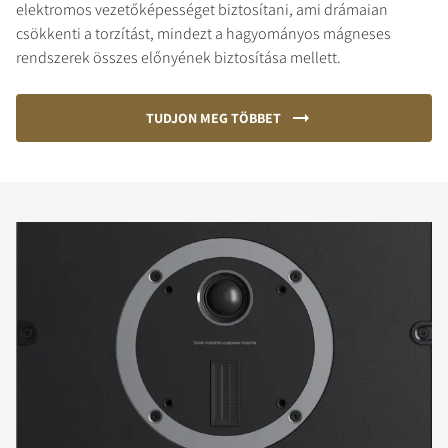
elektromos vezetőképességet biztosítani, ami drámaian
csökkenti a torzítást, mindezt a hagyományos mágneses
rendszerek összes előnyének biztosítása mellett.
TUDJON MEG TÖBBET