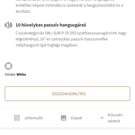
kivitelhez képest minimálisra csökkenti a hangszíneződést és a
torzítást.
10 hüvelykes passzív hangsugárzó
Csúcskategóriás DALI SUB P-10 DSS szubbasszussugárzónk nagy
teljesítményű, 10”-es szénszálas passzív basszusreflex
mélyhangszóróját foglalja magában.
Felület
:
White
ÖSSZEHASONLÍTÁS
Műszaki
Jellemzők
Képek
adatok