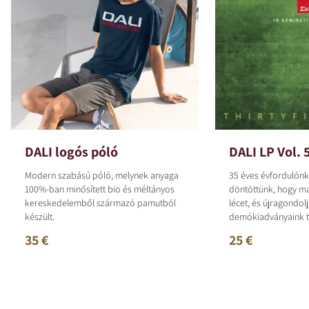
DALI logós póló
DALI LP Vol. 
Modern szabású póló, melynek anyaga
35 éves évfordulónk
100%-ban minősített bio és méltányos
döntöttünk, hogy m
kereskedelemből származó pamutból
lécet, és újragondolj
készült.
demókiadványaink te
35 €
25 €