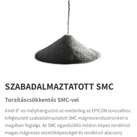
SZABADALMAZTATOTT SMC
Torzításcsökkentés SMC-vel
A két 8"-es mélyhangszóró az eredetileg az EPICON sorozathoz
kifejlesztett szabadalmaztatott SMC mágnesrendszerünket is
magában foglalja. Az SMC egyedülálló módon képes rendkívül
magas mágneses vezetőképességet és rendkívül alacsony