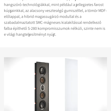
hangszóró-technológiákkal, mint például a jellegzetes farost
kúpjainkkal, az alacsony veszteségű gumiszéllel, a tömör MDF-
előlappal, a hibrid magassugárzó modullal és a
szabadalmaztatott SMC-mágneses kialakítással rendelkező
falba építhető S-280 kompromisszumok nélküli, szinte nem is
e világi hangteljesítményt nyújt.