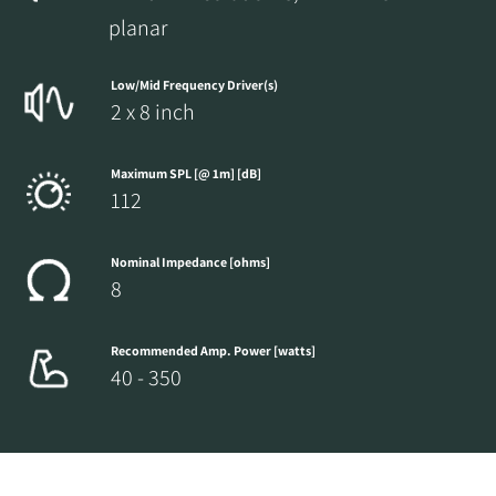
planar
Low/Mid Frequency Driver(s)
2 x 8 inch
Maximum SPL [@ 1m] [dB]
112
Nominal Impedance [ohms]
8
Recommended Amp. Power [watts]
40 - 350