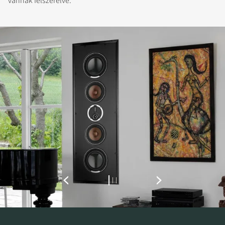
vannak felszerelve.
REGISZTRÁLJON A
LETÖLTÉSHEZ
Töltse ki az űrlapot, hogy azonnal
hozzáférhessen a webhelyen található összes
zárolt letöltési fájlhoz.