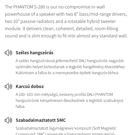
The PHANTOM S-280 is our no-compromise in-wall
powerhouse of a speaker with two 8" bass/mid-range drivers,
two 10" passive radiators and a rotatable hybrid tweeter
module. It delivers clean, coherent, detailed, room-filling
sound and is slim enough to fit into almost any standard wall.
Széles hangszórás
A széles hangszórással jellemezhető DALI hangszórók nagyobb
optimális helyet biztosítanak a legjobb hangélmény élvezetéhez.
Különösen a falba és a mennyezetbe épített hangszórókhoz.
Karcsú doboz
A 100–103 mm mélységű, keskeny profilú DALI PHANTOM
hangszóróink kényelmesen illeszkednek a legtöbb szabványos
falba.
Szabadalmaztatott SMC
Szabadalmaztatott lágymágneses kompozit (Soft Magnetic
Compound, SMC) anyagunk a hagyományos hangsugárzó-