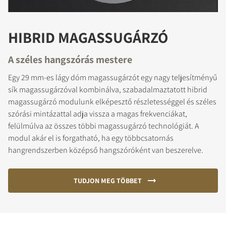
HIBRID MAGASSUGÁRZÓ
A széles hangszórás mestere
Egy 29 mm-es lágy dóm magassugárzót egy nagy teljesítményű
sík magassugárzóval kombinálva, szabadalmaztatott hibrid
magassugárzó modulunk elképesztő részletességgel és széles
szórási mintázattal adja vissza a magas frekvenciákat,
felülmúlva az összes többi magassugárzó technológiát. A
modul akár el is forgatható, ha egy többcsatornás
hangrendszerben középső hangszóróként van beszerelve.
TUDJON MEG TÖBBET