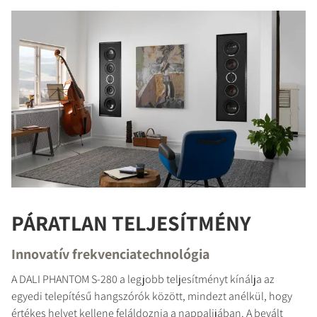
PÁRATLAN TELJESÍTMÉNY
Innovatív frekvenciatechnológia
A DALI PHANTOM S-280 a legjobb teljesítményt kínálja az
egyedi telepítésű hangszórók között, mindezt anélkül, hogy
értékes helyet kellene feláldoznia a nappalijában. A bevált