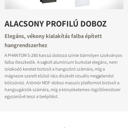
ALACSONY PROFILÚ DOBOZ
Elegáns, vékony kialakítás falba épített
hangrendszerhez
A PHANTOM S-280 karcsú doboza szinte bármilyen szokványos
falba illeszkedik. A sajtolt alumínium burkolat elegáns, nem
tolakodó keretet biztosít a hangszóró számára, míg a
mágnesre szerelt elülső rács diszkrét vizuális megjelenést
kölcsönöz. A tömör MDF-doboz masszív platformot biztosít a
hangsugárzók számára, míg a könyökelemes rögzítőrendszer
egyszerűvé teszi a beépítést.