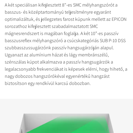
A két speciálisan kifejlesztett 8"-es SMC mélyhangszórót a
basszus- és középtartományú teljesítményre egyaránt
optimalizáltuk, és jellegzetes farost kúpunk mellett az EPICON
sorozathoz kifejlesztett szabadalmaztatott SMC
mágnesrendszert is magában foglalja. A két 10”-es passzív
basszusreflex mélyhangszóró a csúcskategóriás SUB P-10 DSS
szubbasszussugárzónk passzív hangsugárzóján alapul.
Ugyanazt az alumínium házat és lágy membránszélű,
szénszálas kúpot alkalmazva a passzív hangsugárzók a
legalacsonyabb frekvenciákat is képesek elérni, hogy hihető, a
nagy dobozos hangszórókéval egyenértékű hangzást
biztosítson egy rendkívül karcsú dobozban.