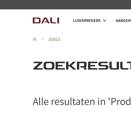
LUIDSPREKERS
AANGEPA
NL
SEARCH
ZOEKRESUL
PRODUCTEN VERGE
Alle resultaten in 'Pro