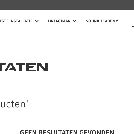
STE INSTALLATIE
DRAAGBAAR
SOUND ACADEMY
TATEN
LIJKEN
ducten'
GEEN RESULTATEN GEVONDEN