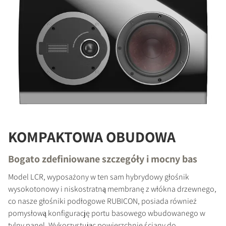
KOMPAKTOWA OBUDOWA
PORÓWNAJ PRODUKTY
Bogato zdefiniowane szczegóły i mocny bas
Model LCR, wyposażony w ten sam hybrydowy głośnik
wysokotonowy i niskostratną membranę z włókna drzewnego,
co nasze głośniki podłogowe RUBICON, posiada również
pomysłową konfigurację portu basowego wbudowanego w
tylny panel. Wykorzystując powierzchnię ściany do