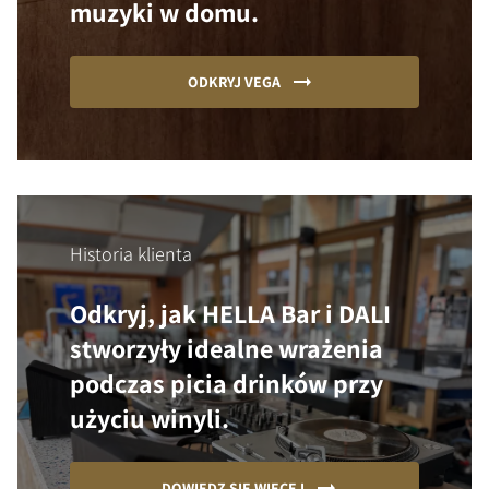
muzyki w domu.
ODKRYJ VEGA
Historia klienta
Odkryj, jak HELLA Bar i DALI
stworzyły idealne wrażenia
podczas picia drinków przy
użyciu winyli.
DOWIEDZ SIĘ WIĘCEJ