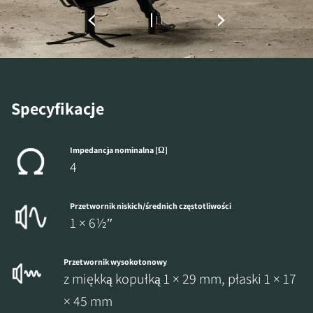
Specyfikacje
Impedancja nominalna [Ω]
4
Przetwornik niskich/średnich częstotliwości
1 × 6½″
Przetwornik wysokotonowy
z miękką kopułką 1 × 29 mm, płaski 1 × 17
× 45 mm