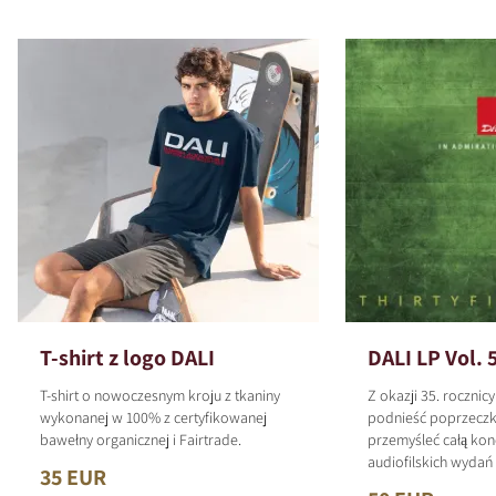
T-shirt z logo DALI
DALI LP Vol. 
T-shirt o nowoczesnym kroju z tkaniny
Z okazji 35. rocznic
wykonanej w 100% z certyfikowanej
podnieść poprzeczk
bawełny organicznej i Fairtrade.
przemyśleć całą kon
audiofilskich wyda
35 EUR