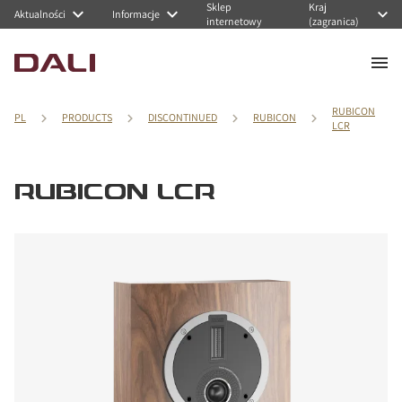
Sklep
Kraj
Aktualności
Informacje
internetowy
(zagranica)
RUBICON
PL
PRODUCTS
DISCONTINUED
RUBICON
LCR
RUBICON LCR