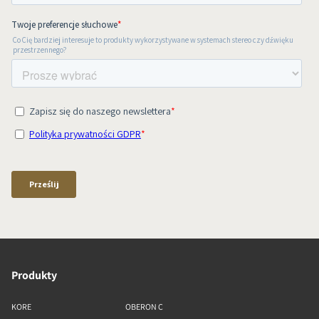
Produkty
KORE
OBERON C