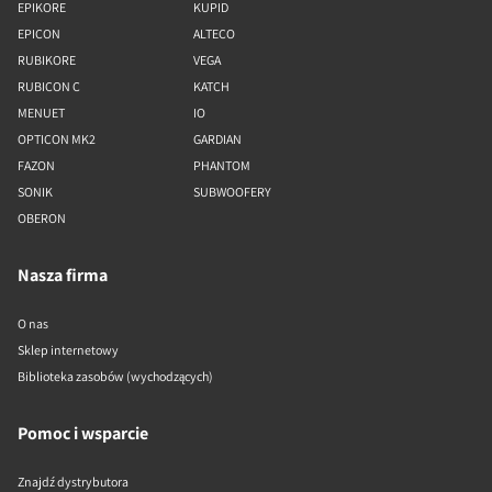
EPIKORE
KUPID
EPICON
ALTECO
RUBIKORE
VEGA
RUBICON C
KATCH
MENUET
IO
OPTICON MK2
GARDIAN
FAZON
PHANTOM
SONIK
SUBWOOFERY
OBERON
Nasza firma
O nas
Sklep internetowy
Biblioteka zasobów (wychodzących)
Pomoc i wsparcie
Znajdź dystrybutora