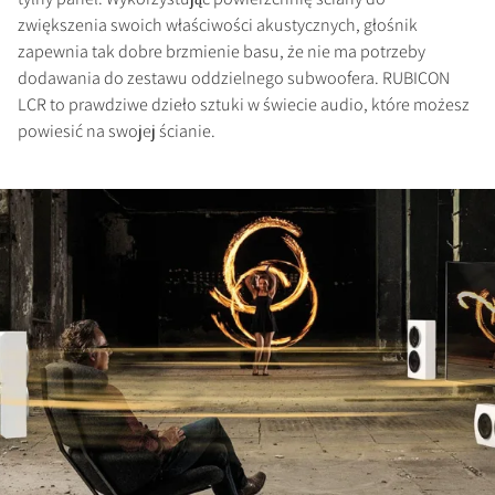
zwiększenia swoich właściwości akustycznych, głośnik
zapewnia tak dobre brzmienie basu, że nie ma potrzeby
dodawania do zestawu oddzielnego subwoofera. RUBICON
LCR to prawdziwe dzieło sztuki w świecie audio, które możesz
powiesić na swojej ścianie.
ZAREJESTRUJ SIĘ, ABY
POBRAĆ
Wypełnij formularz, aby uzyskać
natychmiastowy dostęp do wszystkich
zablokowanych plików do pobrania w
witrynie.