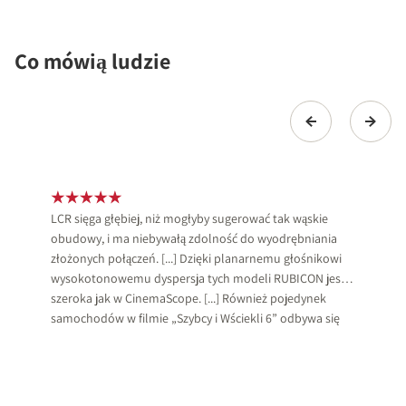
Co mówią ludzie
LCR sięga głębiej, niż mogłyby sugerować tak wąskie
obudowy, i ma niebywałą zdolność do wyodrębniania
złożonych połączeń. [...] Dzięki planarnemu głośnikowi
wysokotonowemu dyspersja tych modeli RUBICON jest
szeroka jak w CinemaScope. [...] Również pojedynek
samochodów w filmie „Szybcy i Wściekli 6” odbywa się
na drodze, brzmiąc przy tym, jakby była ona dwa razy
szersza niż w przypadku bardziej punktowych systemów.