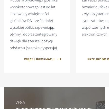
Moduł hybrydowego głośnika
Zar Paulo pokazu
wysokotonowego jest od lat
brzmieć duńska
stosowany w większości
z wykorzystani
głośników DALI ze średniej i
syntezatorów, ost
wysokiej półki, zapewniając
współczesnych 
płynny i dobrze zintegrowany
elektronicznych.
dźwięk dla szerszej pozycji
odsłuchu (szeroka dyspersja).
WIĘCEJ INFORMACJI
PRZEJDŹ DO 
VEGA