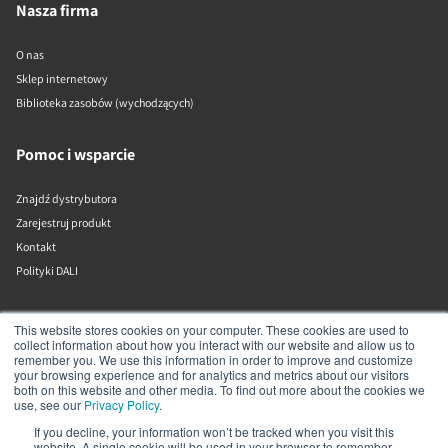
Nasza firma
O nas
Sklep internetowy
Biblioteka zasobów (wychodzących)
Pomoc i wsparcie
Znajdź dystrybutora
Zarejestruj produkt
Kontakt
Polityki DALI
DALI A/S
This website stores cookies on your computer. These cookies are used to
collect information about how you interact with our website and allow us to
remember you. We use this information in order to improve and customize
Dali Allé 1
your browsing experience and for analytics and metrics about our visitors
Nørager
both on this website and other media. To find out more about the cookies we
Nordjylland
use, see our
Privacy Policy
.
9610
If you decline, your information won’t be tracked when you visit this
Dania
website. A single cookie will be used in your browser to remember