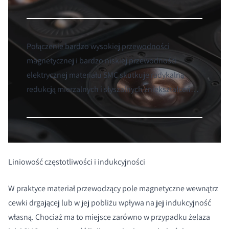
Połączenie bardzo wysokiej przewodności
magnetycznej i bardzo niskiej przewodności
elektrycznej materiału SMC skutkuje radykalną
redukcją mierzalnych i słyszalnych zniekształceń…
Liniowość częstotliwości i indukcyjności
W praktyce materiał przewodzący pole magnetyczne wewnątrz
cewki drgającej lub w jej pobliżu wpływa na jej indukcyjność
własną. Chociaż ma to miejsce zarówno w przypadku żelaza