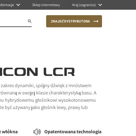
nformacje
Sklep internetowy
Kraj (zagranica)
ZNAJDŹ DYSTRYBUTORA
ICON LCR
 zakres dynamiki, spójny dźwięk z mnóstwem
równaną w swojej klasie charakterystyką basu. A
emu hybrydowemu głośnikowi wysokotonowemu
 być używany jako głośnik lewy, prawy lub
z włókna
Opatentowana technologia