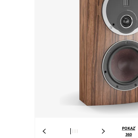
POKAŻ
360