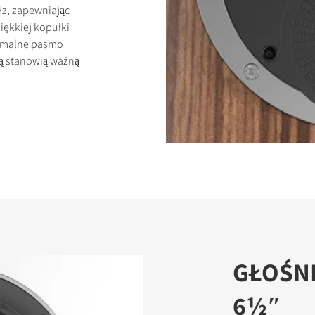
Hz, zapewniając
iękkiej kopułki
remalne pasmo
ją stanowią ważną
GŁOŚN
6½″