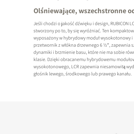
Olśniewające, wszechstronne o
Jeśli chodzi o jakość dźwięku i design, RUBICON L
stworzony po to, by się wyróżniać. Ten kompaktow
wyposażony w hybrydowy moduł wysokotonowy i n
PORÓWNAJ PRODU
przetwornik z włókna drzewnego 6 ½″, zapewnia s
dynamiki i brzmienie basu, które nie ma sobie rów
klasie. Dzięki obracanemu hybrydowemu modułow
wysokotonowego, LCR zapewnia niesamowitą wyd
głośnik lewego, środkowego lub prawego kanału.