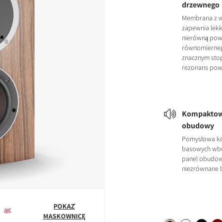
drzewnego
Membrana z 
zapewnia lekk
nierówną powi
równomierneg
znacznym stop
rezonans pow
Kompaktow
obudowy
Pomysłowa ko
basowych wbu
panel obudo
niezrównane 
POKAŻ
MASKOWNICĘ