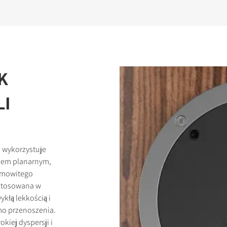
K
I
 wykorzystuje
kiem planarnym,
samowitego
astosowana w
kłą lekkością i
smo przenoszenia.
kiej dyspersji i