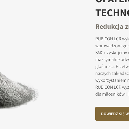
TECHN
Redukcja z
JESTRUJ SIĘ, ABY POBRAĆ
RUBICON LCR wyko
ormularz, aby uzyskać natychmiastowy dostęp do wszystkich zabl
wprowadzonego wr
pobrania w witrynie.
SMC uzyskujemy n
maksymalne odwzo
głośności. Przet
naszych zakładac
wykorzystaniem n
RUBICON LCR wyzn
dla miłośników Hi
DOWIEDZ SIĘ W