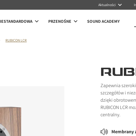
Aktualności
I
NIESTANDARDOWA
PRZENOŚNE
SOUND ACADEMY
RUBICON LCR
RUB
Zapewnia szeroki
szczegółów i niez
dzięki obrotow
RUBICON LCR może
centralny.
Membrany 