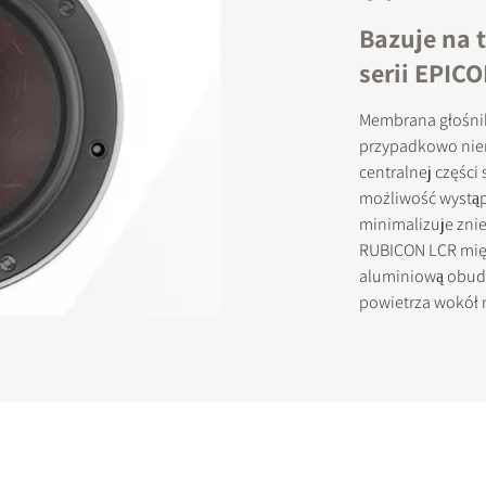
Bazuje na 
serii EPIC
Membrana głośnik
przypadkowo nier
centralnej części
możliwość wystąp
minimalizuje znie
RUBICON LCR mię
aluminiową obud
powietrza wokół