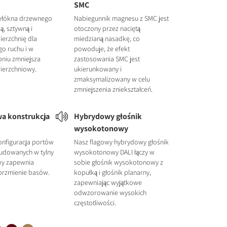
SMC
włókna drzewnego
Nabiegunnik magnesu z SMC jest
ą, sztywną i
otoczony przez naciętą
erzchnię dla
miedzianą nasadkę, co
o ruchu i w
powoduje, że efekt
niu zmniejsza
zastosowania SMC jest
ierzchniowy.
ukierunkowany i
zmaksymalizowany w celu
zmniejszenia zniekształceń.
a konstrukcja
Hybrydowy głośnik
wysokotonowy
nfiguracja portów
Nasz flagowy hybrydowy głośnik
dowanych w tylny
wysokotonowy DALI łączy w
wy zapewnia
sobie głośnik wysokotonowy z
brzmienie basów.
kopułką i głośnik planarny,
zapewniając wyjątkowe
odwzorowanie wysokich
częstotliwości.