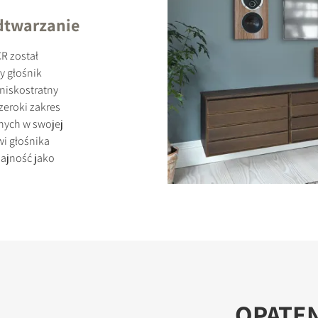
dtwarzanie
CR został
y głośnik
iskostratny
KTY
zeroki zakres
nych w swojej
i głośnika
ajność jako
OPATE