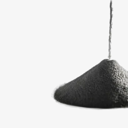
ZARE
Wypełnij f
plików do 