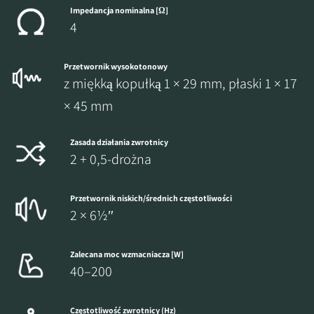
Impedancja nominalna [Ω]
4
Przetwornik wysokotonowy
z miękką kopułką 1 × 29 mm, płaski 1 × 17
× 45 mm
Zasada działania zwrotnicy
2 + 0,5-drożna
Przetwornik niskich/średnich częstotliwości
2 × 6½″
Zalecana moc wzmacniacza [W]
40–200
Częstotliwość zwrotnicy (Hz)