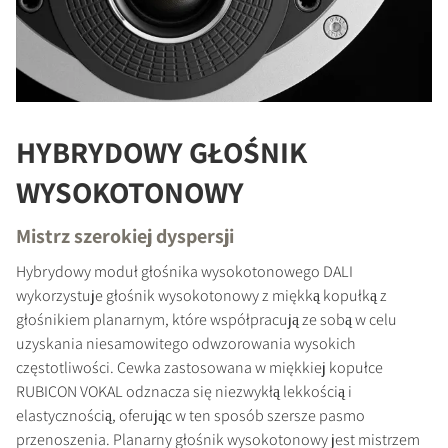
HYBRYDOWY GŁOŚNIK
WYSOKOTONOWY
Mistrz szerokiej dyspersji
Hybrydowy moduł głośnika wysokotonowego DALI
wykorzystuje głośnik wysokotonowy z miękką kopułką z
głośnikiem planarnym, które współpracują ze sobą w celu
uzyskania niesamowitego odwzorowania wysokich
częstotliwości. Cewka zastosowana w miękkiej kopułce
RUBICON VOKAL odznacza się niezwykłą lekkością i
elastycznością, oferując w ten sposób szersze pasmo
przenoszenia. Planarny głośnik wysokotonowy jest mistrzem