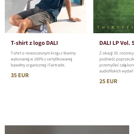
T-shirt z logo DALI
DALI LP Vol. 
T-shirt o nowoczesnym kroju z tkaniny
Z okazji 35. rocznic
wykonanej w 100% z certyfikowanej
podnieść poprzeczk
bawełny organicznej i Fairtrade.
przemyśleć całą kon
audiofilskich wyda
35 EUR
25 EUR