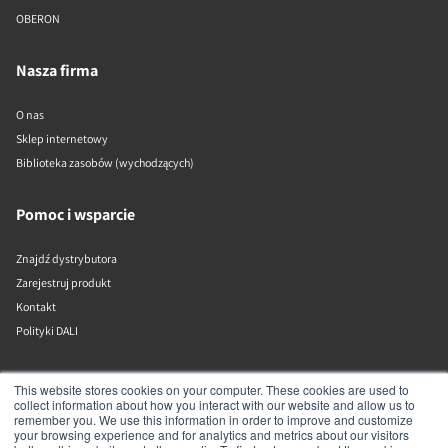
OBERON
Nasza firma
O nas
Sklep internetowy
Biblioteka zasobów (wychodzących)
Pomoc i wsparcie
Znajdź dystrybutora
Zarejestruj produkt
Kontakt
Polityki DALI
DALI A/S
This website stores cookies on your computer. These cookies are used to
collect information about how you interact with our website and allow us to
remember you. We use this information in order to improve and customize
Dali Allé 1
your browsing experience and for analytics and metrics about our visitors
Nørager