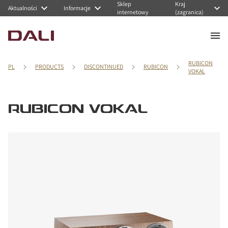
Sklep
Kraj
Aktualności
Informacje
internetowy
(zagranica)
RUBICON
PL
PRODUCTS
DISCONTINUED
RUBICON
VOKAL
RUBICON VOKAL