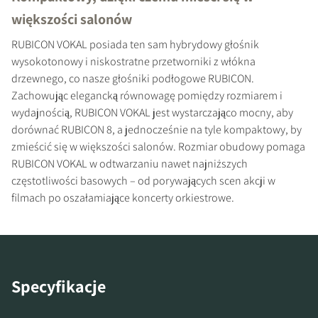
większości salonów
RUBICON VOKAL posiada ten sam hybrydowy głośnik
wysokotonowy i niskostratne przetworniki z włókna
drzewnego, co nasze głośniki podłogowe RUBICON.
ZAREJESTRUJ SIĘ, ABY
Zachowując elegancką równowagę pomiędzy rozmiarem i
wydajnością, RUBICON VOKAL jest wystarczająco mocny, aby
POBRAĆ
dorównać RUBICON 8, a jednocześnie na tyle kompaktowy, by
zmieścić się w większości salonów. Rozmiar obudowy pomaga
Wypełnij formularz, aby uzyskać
RUBICON VOKAL w odtwarzaniu nawet najniższych
natychmiastowy dostęp do wszystkich
częstotliwości basowych – od porywających scen akcji w
zablokowanych plików do pobrania w
filmach po oszałamiające koncerty orkiestrowe.
witrynie.
Specyfikacje