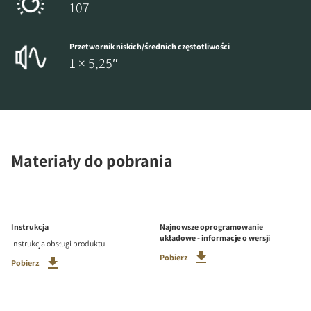
107
Przetwornik niskich/średnich częstotliwości
1 × 5,25″
Materiały do pobrania
Instrukcja
Najnowsze oprogramowanie
układowe - informacje o wersji
Instrukcja obsługi produktu
Pobierz
Pobierz