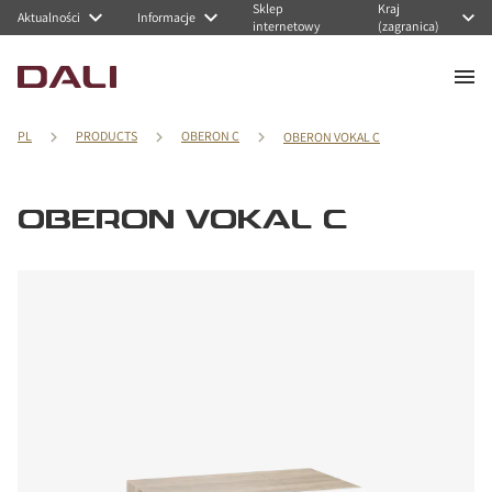
Sklep
Kraj
Aktualności
Informacje
internetowy
(zagranica)
PL
PRODUCTS
OBERON C
OBERON VOKAL C
OBERON VOKAL C