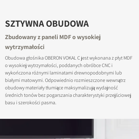
ZAREJESTRUJ SIĘ, ABY
SZTYWNA OBUDOWA
POBRAĆ
Zbudowany z paneli MDF o wysokiej
Wypełnij formularz, aby uzyskać
wytrzymałości
natychmiastowy dostęp do wszystkich
zablokowanych plików do pobrania w
Obudowa głośnika OBERON VOKAL C jest wykonana z płyt MDF
witrynie.
o wysokiej wytrzymałości, poddanych obróbce CNC i
wykończona różnymi laminatami drewnopodobnymi lub
białymi matowymi. Odpowiednio rozmieszczone wewnątrz
obudowy materiały tłumiące maksymalizują wydajność
średnich tonów bez pogarszania charakterystyki przejściowej
basu i szerokości pasma.