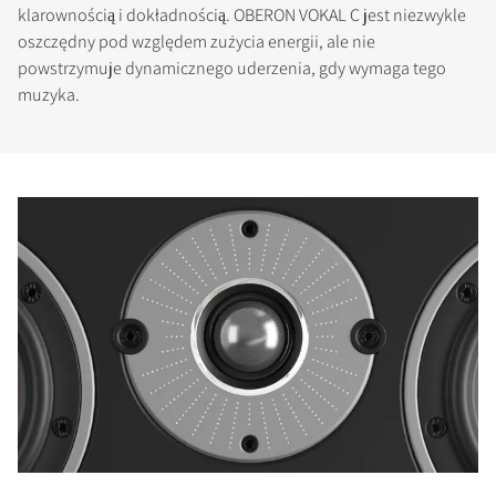
klarownością i dokładnością. OBERON VOKAL C jest niezwykle
oszczędny pod względem zużycia energii, ale nie
powstrzymuje dynamicznego uderzenia, gdy wymaga tego
muzyka.