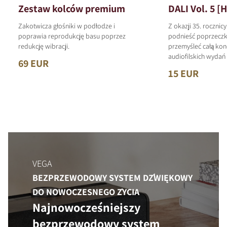
Zestaw kolców premium
DALI Vol. 5 [H
Zakotwicza głośniki w podłodze i
Z okazji 35. rocznic
poprawia reprodukcję basu poprzez
podnieść poprzeczk
redukcję wibracji.
przemyśleć całą kon
audiofilskich wyda
69 EUR
15 EUR
VEGA
BEZPRZEWODOWY SYSTEM DŹWIĘKOWY
DO NOWOCZESNEGO ŻYCIA
Najnowocześniejszy
bezprzewodowy system