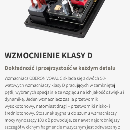
WZMOCNIENIE KLASY D
Dokładność i przejrzystość w każdym detalu
Wzmacniacz OBERON VOKAL C składa się z dwóch 50-
watowych wzmacniaczy klasy D pracujących w zamkniętej
pętli, wybranych specjalnie ze względu na ich jakość dźwięku i
dynamikę. Jeden wzmacniacz zasila przetwornik
wysokotonowy, natomiast drugi – przetworniki nisko- i
średniotonowy. Stosunek sygnału do szumu wzmacniaczy
mocy wynoszący 100 dB powoduje, że nawet najdrobniejszy
szczegół w cichym fragmencie muzycznym jest odtwarzany z