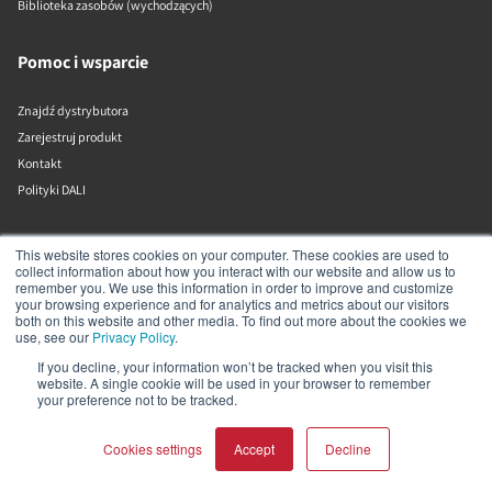
Biblioteka zasobów (wychodzących)
Pomoc i wsparcie
Znajdź dystrybutora
Zarejestruj produkt
Kontakt
Polityki DALI
DALI A/S
This website stores cookies on your computer. These cookies are used to
collect information about how you interact with our website and allow us to
remember you. We use this information in order to improve and customize
Dali Allé 1
your browsing experience and for analytics and metrics about our visitors
Nørager
both on this website and other media. To find out more about the cookies we
Nordjylland
use, see our
Privacy Policy
.
9610
If you decline, your information won’t be tracked when you visit this
Dania
website. A single cookie will be used in your browser to remember
+45 9672 1155
your preference not to be tracked.
Cookies settings
Accept
Decline