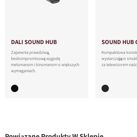
DALI SOUND HUB
SOUND HUB 
Zapewnia prawdziwą,
Kompaktowa konstru
bezkompromisową wygodę
wystarczająco smukł
melomanom i kinomanom o większych
za telewizorem naś
wymaganiach.
Powiązane Produkty W Sklepie