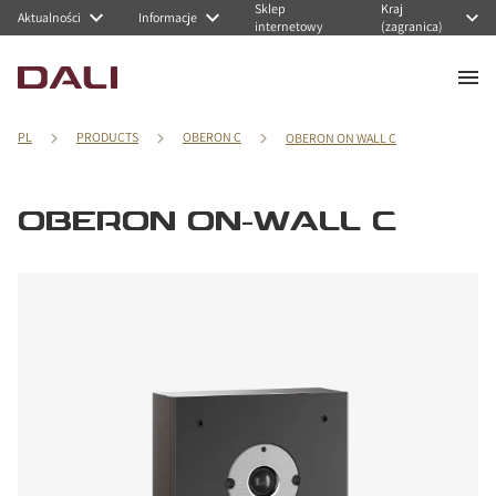
Sklep
Kraj
Aktualności
Informacje
internetowy
(zagranica)
PL
PRODUCTS
OBERON C
OBERON ON WALL C
OBERON ON-WALL C