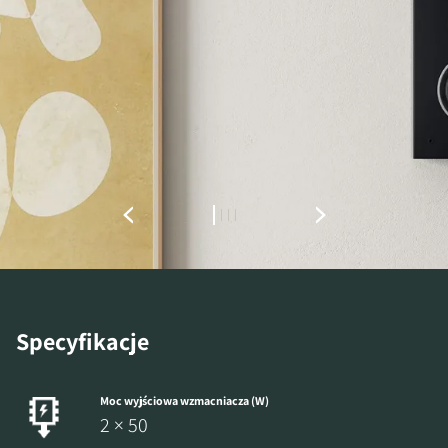
ZAREJESTRUJ SIĘ, ABY
POBRAĆ
Wypełnij formularz, aby uzyskać
natychmiastowy dostęp do wszystkich
zablokowanych plików do pobrania w
witrynie.
Specyfikacje
Moc wyjściowa wzmacniacza (W)
2 × 50