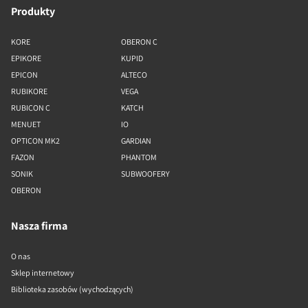
Produkty
KORE
OBERON C
EPIKORE
KUPID
EPICON
ALTECO
RUBIKORE
VEGA
RUBICON C
KATCH
MENUET
IO
OPTICON MK2
GARDIAN
FAZON
PHANTOM
SONIK
SUBWOOFERY
OBERON
Nasza firma
O nas
Sklep internetowy
Biblioteka zasobów (wychodzących)