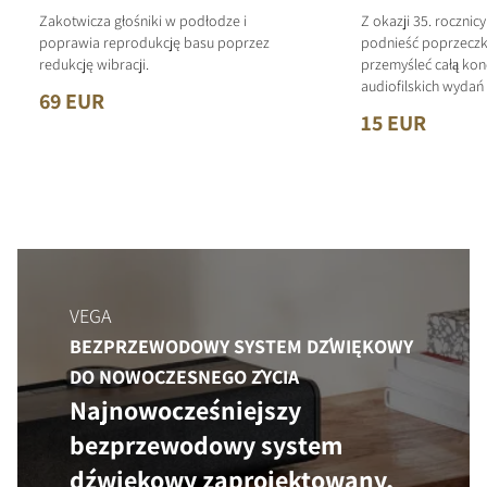
Zakotwicza głośniki w podłodze i
Z okazji 35. rocznic
poprawia reprodukcję basu poprzez
podnieść poprzeczk
redukcję wibracji.
przemyśleć całą kon
audiofilskich wyda
69 EUR
15 EUR
VEGA
BEZPRZEWODOWY SYSTEM DŹWIĘKOWY
DO NOWOCZESNEGO ŻYCIA
Najnowocześniejszy
bezprzewodowy system
dźwiękowy zaprojektowany,