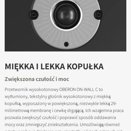
MIĘKKA I LEKKA KOPUŁKA
Zwiększona czułość i moc
Przetwornik wysokotonowy OBERON ON-WALL C to
wytłumiony, tekstylny głośnik wysokotonowy z miękką
kopułką, wyposażony w powiększoną, niezwykle lekką 29-
milimetrową membranę i cewkę drgającą. Ich wzajemna praca
pozwala zwiększyć czułość i poprawić sposób oddawania
mocy oraz zmniejszyć zniekształcenia. Umożliwiają również