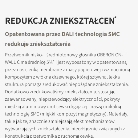
REDUKCJA ZNIEKSZTAŁCEŃ
Opatentowana przez DALI technologia SMC
redukuje zniekształcenia
Przetwornik nisko- i średniotonowy głośnika OBERON ON-
WALL C ma średnicę 5¼” i jest wyposażony w opatentowaną
przez nas cienką membranę z masy papierowej i wzmocnioną
kompozytem z włókna drzewnego, której sztywna, lekka
struktura pomaga zredukować niepożądane zniekształcenia.
Dodatkowo zredukowaliśmy zniekształcenia, stosując
zaawansowany, nieprzewodzący elektryczności, pokryty
miedzią aluminiowy drut cewki drgającej i naszą unikalną
technologię SMC (miękki kompozyt magnetyczny). Materiały,
takie jak te, znacznie zmniejszają efekt mechanizmów
wytwarzających zniekształcenia, nieodłącznie związanych z
konstrukcją przetwornika z ruchomą cewką.