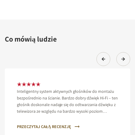
Co mówią ludzie
Inteligentny system aktywnych głośników do montażu
bezpośrednio na ścianie. Bardzo dobry dźwięk Hi-Fi – ten
głośnik doskonale nadaje się do odtwarzania dźwięku z
telewizora ze względu na bardzo wysoki poziom
zrozumiałości mowy. Przetwarzanie jest proste i
profesjonalne.
PRZECZYTAJ CAŁĄ RECENZJĘ