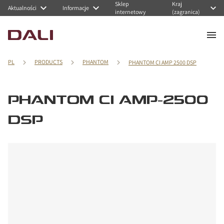
Sklep
Kraj
Aktualności
Informacje
internetowy
(zagranica)
PL
PRODUCTS
PHANTOM
PHANTOM CI AMP 2500 DSP
PHANTOM CI AMP-2500
DSP