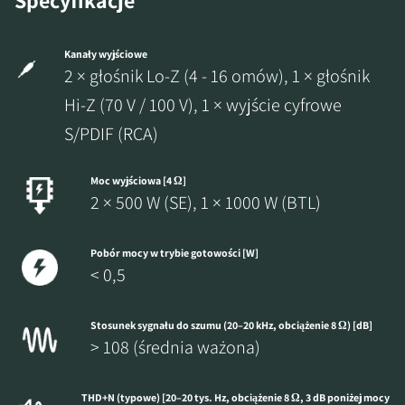
Specyfikacje
ZAREJESTRUJ SIĘ, ABY
POBRAĆ
Kanały wyjściowe
2 × głośnik Lo-Z (4 - 16 omów), 1 × głośnik
Wypełnij formularz, aby uzyskać
Hi-Z (70 V / 100 V), 1 × wyjście cyfrowe
natychmiastowy dostęp do wszystkich
S/PDIF (RCA)
zablokowanych plików do pobrania w
witrynie.
Moc wyjściowa [4 Ω]
2 × 500 W (SE), 1 × 1000 W (BTL)
Pobór mocy w trybie gotowości [W]
< 0,5
Stosunek sygnału do szumu (20–20 kHz, obciążenie 8 Ω) [dB]
> 108 (średnia ważona)
THD+N (typowe) [20–20 tys. Hz, obciążenie 8 Ω, 3 dB poniżej mocy