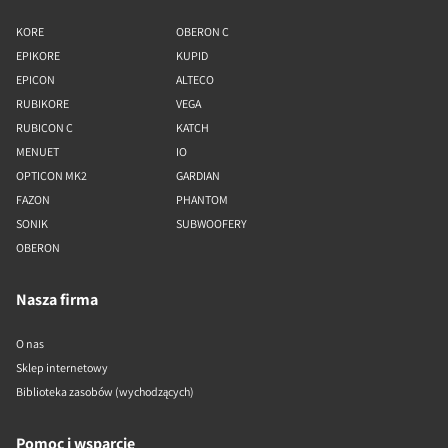
KORE
OBERON C
EPIKORE
KUPID
EPICON
ALTECO
RUBIKORE
VEGA
RUBICON C
KATCH
MENUET
IO
OPTICON MK2
GARDIAN
FAZON
PHANTOM
SONIK
SUBWOOFERY
OBERON
Nasza firma
O nas
Sklep internetowy
Biblioteka zasobów (wychodzących)
Pomoc i wsparcie