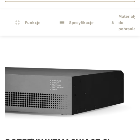
Materiały
Funkcje
Specyfikacje
do
pobrania