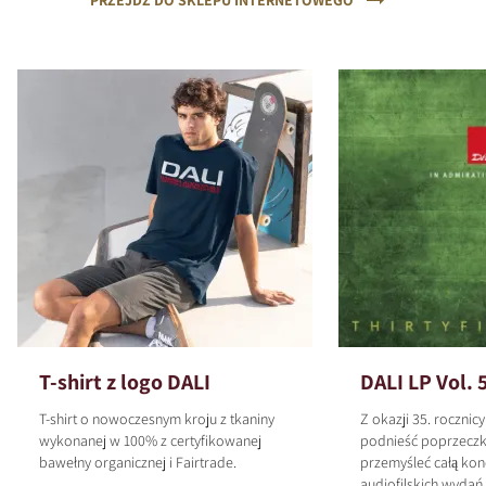
PRZEJDŹ DO SKLEPU INTERNETOWEGO
T-shirt z logo DALI
DALI LP Vol. 
T-shirt o nowoczesnym kroju z tkaniny
Z okazji 35. rocznic
wykonanej w 100% z certyfikowanej
podnieść poprzeczk
bawełny organicznej i Fairtrade.
przemyśleć całą kon
audiofilskich wyda