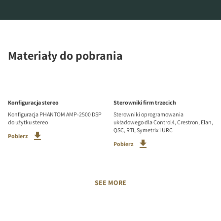
Materiały do pobrania
Konfiguracja stereo
Sterowniki firm trzecich
Konfiguracja PHANTOM AMP-2500 DSP
Sterowniki oprogramowania
do użytku stereo
układowego dla Control4, Crestron, Elan,
QSC, RTI, Symetrix i URC
Pobierz
Pobierz
SEE MORE