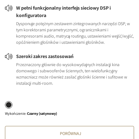
W pełni funkcjonalny interfejs sieciowy DSP i
konfiguratora
Dysponuje potężnym zestawem zintegrowanych narzędzi DSP, w
tym korektorami parametrycznymi, ogranicznikami i
kompresorami audio, matrycą routingu, ustawieniami wejść/wyjść,
opóźnieniem głośników i ustawieniami głośników.
Szeroki zakres zastosowań
Przeznaczony głównie do wysokowydajnych instalacji kina
domowego i subwooferów ściennych, ten wielofunkcyjny
wzmacniacz może również zasilać głośniki ścienne i sufitowe w
instalacji multi-room.
Wykończenie
:
Czarny (satynowy)
PORÓWNAJ