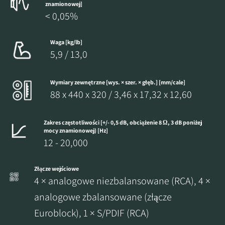
znamionowej]
< 0,05%
Waga [kg/lb]
5,9 / 13,0
Wymiary zewnętrzne [wys. × szer. × głęb.] [mm/cale]
88 x 440 x 320 / 3,46 x 17,32 x 12,60
Zakres częstotliwości [+/- 0,5 dB, obciążenie 8 Ω, 3 dB poniżej
mocy znamionowej) [Hz]
12 - 20,000
Złącze wejściowe
4 × analogowe niezbalansowane (RCA), 4 ×
analogowe zbalansowane (złącze
Euroblock), 1 × S/PDIF (RCA)