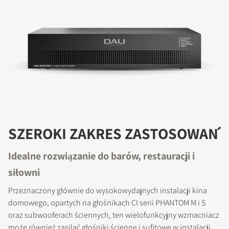
SZEROKI ZAKRES ZASTOSOWAŃ
Idealne rozwiązanie do barów, restauracji i
siłowni
Przeznaczony głównie do wysokowydajnych instalacji kina
domowego, opartych na głośnikach CI serii PHANTOM M i S
oraz subwooferach ściennych, ten wielofunkcyjny wzmacniacz
może również zasilać głośniki ścienne i sufitowe w instalacji