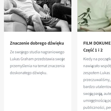
Znaczenie dobrego dźwięku
FILM DOKUME
Część 1 i 2
Ze swojego studia nagraniowego
Lukas Graham przedstawia swoje
Kiedy na początk
przemyślenia na temat znaczenia
nawiązało współ
doskonałego dźwięku.
zespołem Lukas
przeczuwaliśmy, 
bardzo utalento
swoją pasją, aut
umiejętnością p
publiczności, p