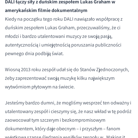
DALI łączy siły z duńskim zespołem Lukas Graham w
amerykańskim filmie dokumentalnym
Kiedy na początku tego roku DALI nawiązało współpracę z
duńskim zespołem Lukas Graham, przeczuwaliśmy, że ci
młodzi i bardzo utalentowani muzycy ze swoją pasją,
autentycznością i umiejętnością poruszania publiczności
pewnego dnia podbiją świat.
Wiosną 2013 roku zespół udał się do Stanów Zjednoczonych,
żeby zaprezentować swoją muzykę kilku największym
wytwórniom płytowym na świecie.
Jesteśmy bardzo dumni, że mogliśmy wesprzeć ten odważny i
utalentowany zespół i cieszymy się, że nasz wkład w tę podróż
zaowocował tym szczerym i bezkompromisowym
dokumentem, który daje obecnym – i przyszłym – fanom
wyjątkową szansę śledzenia wysiłków zespołu w „Making it