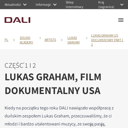
Sklep
Kraj
Aktualności
Informacje
internetowy
(zagranica)
LUKAS GRAHAM US
SOUND
LUKAS
PL
ARTISTS
DOCUMENTARY PART 1
ACADEMY
GRAHAM
2
CZĘŚĆ 1 I 2
LUKAS GRAHAM, FILM
DOKUMENTALNY USA
Kiedy na początku tego roku DALI nawiązało współpracę z
duńskim zespołem Lukas Graham, przeczuwaliśmy, że ci
młodzi i bardzo utalentowani muzycy, ze swoją pasją,