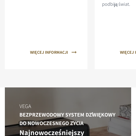
podbiją świat.
WIĘCEJ INFORMACJI
WIĘCEJ 
VEGA
BEZPRZEWODOWY SYSTEM DŹWIĘKOWY
DO NOWOCZESNEGO ŻYCIA
Najnowocześniejszy