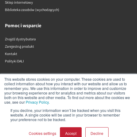
Sklep internetowy
Biblioteka zasobów (wychodzących)
Pomoc i wsparcie
Znajdź dystrybutora
Zarejestruj produkt
Kontakt
Polityki DALI
DALI A/S
This website stores cookies on your computer. These cookies are used to
collect information about how you interact with our website and allow us to
remember you. We use this information in order to improve and customize
Dali Allé 1
your browsing experience and for analytics and metrics about our visitors
Nørager
both on this website and other media. To find out more about the cookies we
Nordjylland
use, see our
Privacy Policy
.
9610
If you decline, your information won’t be tracked when you visit this
Dania
website. A single cookie will be used in your browser to remember
+45 9672 1155
your preference not to be tracked.
Cookies settings
Accept
Decline