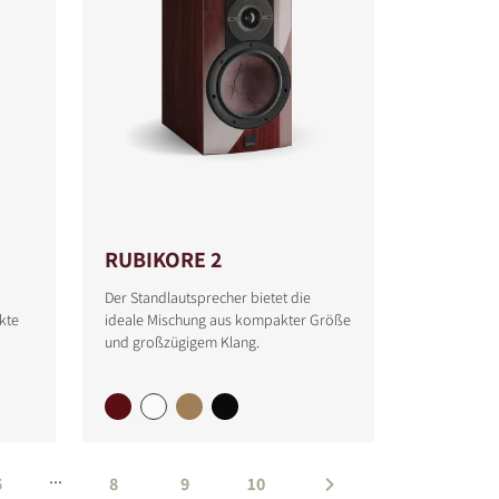
RUBIKORE 2
Der Standlautsprecher bietet die
rkte
ideale Mischung aus kompakter Größe
und großzügigem Klang.
...
5
8
9
10