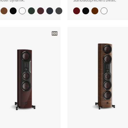
loser Dynamik.
Standlautsprechers bietet.