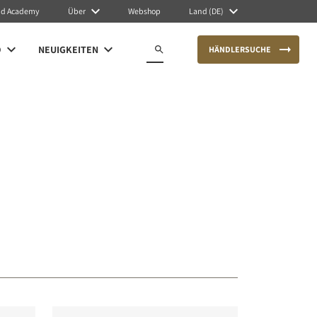
nd Academy
Über
Webshop
Land (DE)
O
NEUIGKEITEN
HÄNDLERSUCHE