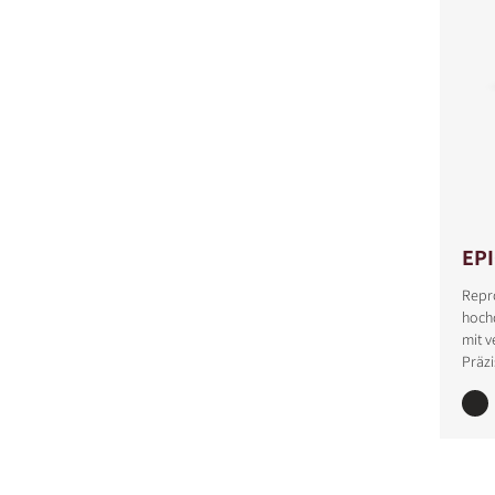
EP
Repr
hochd
mit v
Präzi