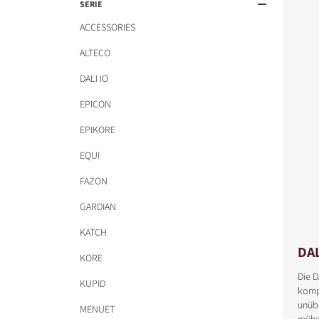
SERIE
ACCESSORIES
ALTECO
DALI IO
EPICON
EPIKORE
EQUI
FAZON
GARDIAN
KATCH
DA
KORE
Die D
KUPID
komp
unüb
MENUET