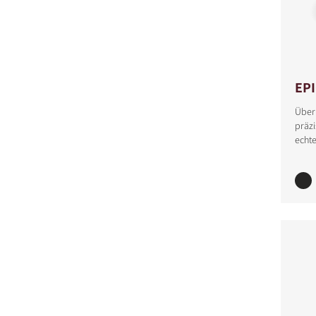
EP
Über
präzi
echte