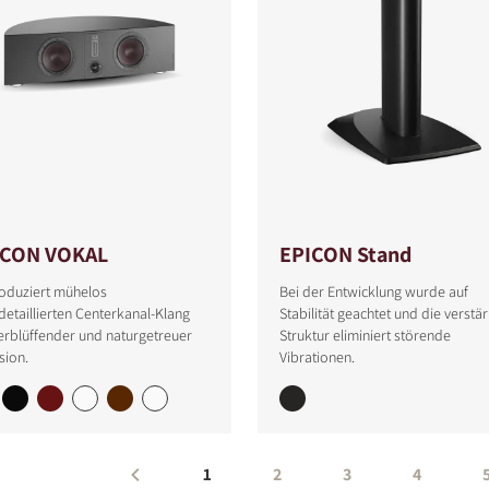
ICON VOKAL
EPICON Stand
oduziert mühelos
Bei der Entwicklung wurde auf
etaillierten Centerkanal-Klang
Stabilität geachtet und die verstä
erblüffender und naturgetreuer
Struktur eliminiert störende
sion.
Vibrationen.
1
2
3
4