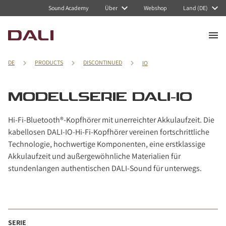
Navigated to Modellserie DALI-IO
Sound Academy
Über
Webshop
Land (DE)
DE
PRODUCTS
DISCONTINUED
IO
MODELLSERIE DALI-IO
Hi-Fi-Bluetooth®-Kopfhörer mit unerreichter Akkulaufzeit. Die
kabellosen DALI-IO-Hi-Fi-Kopfhörer vereinen fortschrittliche
Technologie, hochwertige Komponenten, eine erstklassige
Akkulaufzeit und außergewöhnliche Materialien für
stundenlangen authentischen DALI-Sound für unterwegs.
SERIE