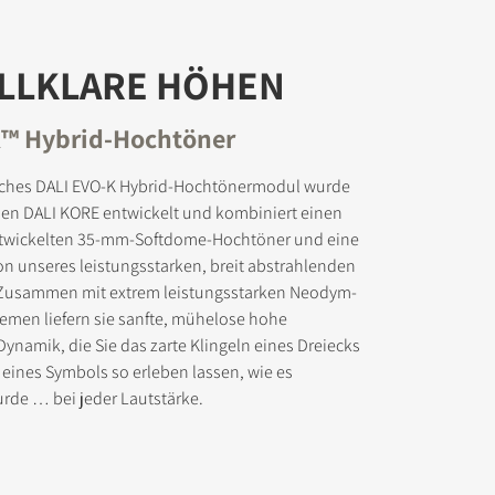
ALLKLARE HÖHEN
K™ Hybrid-Hochtöner
ad-Dateien
tliches DALI EVO-K Hybrid-Hochtönermodul wurde
 den DALI KORE entwickelt und kombiniert einen
ntwickelten 35-mm-Softdome-Hochtöner und eine
on unseres leistungsstarken, breit abstrahlenden
 Zusammen mit extrem leistungsstarken Neodym-
men liefern sie sanfte, mühelose hohe
namik, die Sie das zarte Klingeln eines Dreiecks
eines Symbols so erleben lassen, wie es
de … bei jeder Lautstärke.