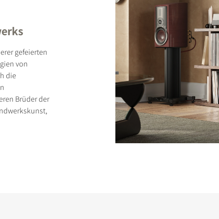
werks
erer gefeierten
gien von
ICHEN
h die
en
eren Brüder der
andwerkskunst,