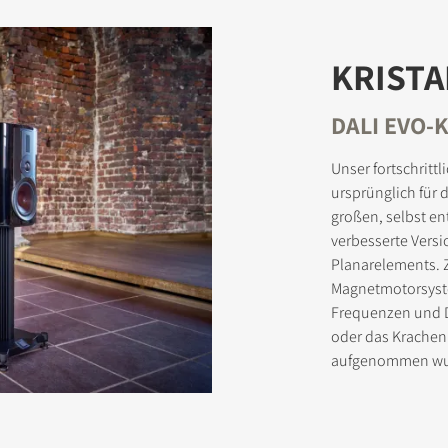
KRIST
DOWNLOAD REGISTRIEREN
DALI EVO-
 das Formular aus, um sofortigen Zugriff auf alle gesperrten Downlo
bsite zu erhalten.
Unser fortschrit
ursprünglich für
großen, selbst e
verbesserte Versi
Planarelements.
Magnetmotorsyste
Frequenzen und Dy
oder das Krachen 
aufgenommen wur