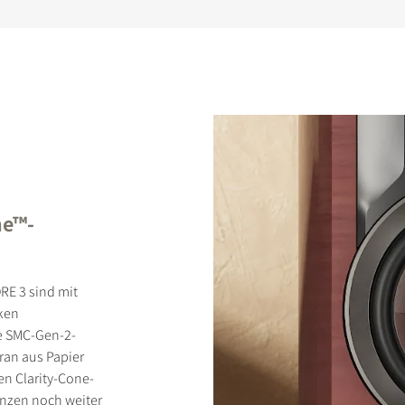
ne™-
ORE 3 sind mit
ken
e SMC-Gen-2-
ran aus Papier
n Clarity-Cone-
nzen noch weiter