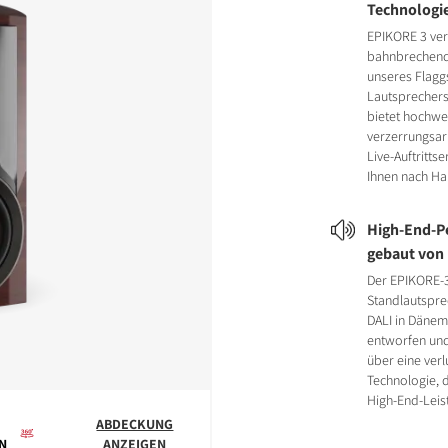
Technologi
EPIKORE 3 ver
bahnbrechend
unseres Flaggs
Lautsprecher
bietet hochwe
verzerrungsar
Live-Auftrittse
Ihnen nach H
High-End-Pe
gebaut von
Der EPIKORE-
Standlautspr
DALI in Dänem
entworfen und
über eine ver
Technologie, 
High-End-Leist
ABDECKUNG
N
ANZEIGEN