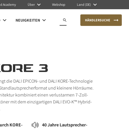
nd Academy
Über
Webshop
Land (DE)
O
NEUIGKEITEN
HÄNDLERSUCHE
KORE 3
ingt die DALI EPICON- und DALI KORE-Technologie
Standlautsprecherformat und kleinere Hörräume.
itektur kombiniert einen verlustarmen 7-Zoll-
töner mit dem einzigartigen DALI EVO-K™ Hybrid-
.
durch KORE-
40 Jahre Lautsprecher-