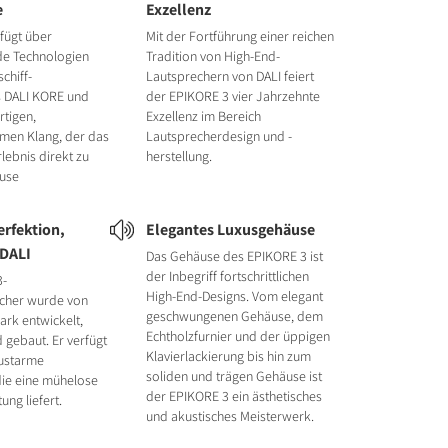
e
Exzellenz
fügt über
Mit der Fortführung einer reichen
e Technologien
Tradition von High-End-
chiff-
Lautsprechern von DALI feiert
s DALI KORE und
der EPIKORE 3 vier Jahrzehnte
rtigen,
Exzellenz im Bereich
men Klang, der das
Lautsprecherdesign und -
rlebnis direkt zu
herstellung.
ause
rfektion,
Elegantes Luxusgehäuse
 DALI
Das Gehäuse des EPIKORE 3 ist
der Inbegriff fortschrittlichen
3-
High-End-Designs. Vom elegant
echer wurde von
geschwungenen Gehäuse, dem
ark entwickelt,
Echtholzfurnier und der üppigen
 gebaut. Er verfügt
Klavierlackierung bis hin zum
lustarme
soliden und trägen Gehäuse ist
die eine mühelose
der EPIKORE 3 ein ästhetisches
ung liefert.
und akustisches Meisterwerk.