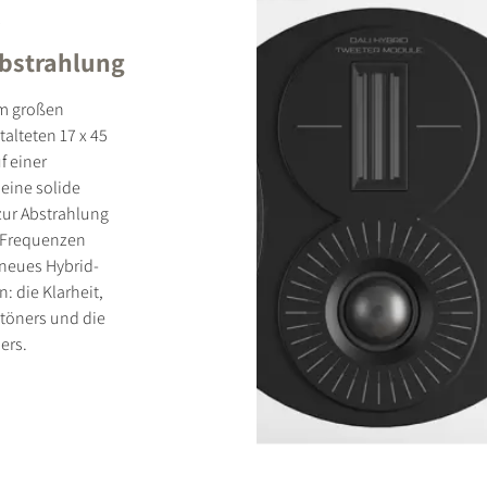
R
Abstrahlung
mm großen
alteten 17 x 45
f einer
eine solide
 zur Abstrahlung
n Frequenzen
 neues Hybrid-
 die Klarheit,
töners und die
ers.