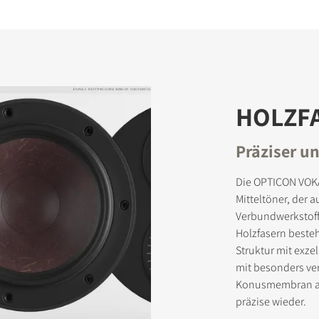
HOLZF
Präziser un
Die OPTICON VOKA
Mitteltöner, der 
Verbundwerkstoff 
Holzfasern besteht
Struktur mit exze
mit besonders ve
Konusmembran auc
präzise wieder.