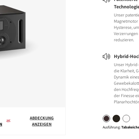
Technologi
Unser patenti
Magnetmotor 
Hysterese, um
Verzerrungen 
reduzieren.
Hybrid-Hoc
Unser Hybrid-
die Klarheit, 
Dynamik eine
Gewebekalott
den Hochfreq
der Finesse e
Planarhochtön
ABDECKUNG
N
ANZEIGEN
Ausführung
:
Tabakeich