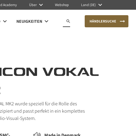
nd Academy
Über
Webshop
Land (DE)
O
NEUIGKEITEN
HÄNDLERSUCHE
ICON VOKAL
2
L MK2 wurde speziell für die Rolle des
ipiert und passt perfekt in ein komplettes
io-Visual-System.
 SMC-
Made in Denmark