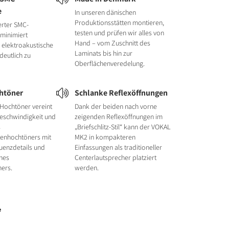
e
In unseren dänischen
Produktionsstätten montieren,
erter SMC-
testen und prüfen wir alles von
minimiert
Hand – vom Zuschnitt des
 elektroakustische
Laminats bis hin zur
deutlich zu
Oberflächenveredelung.
htöner
Schlanke Reflexöffnungen
Hochtöner vereint
Dank der beiden nach vorne
Geschwindigkeit und
zeigenden Reflexöffnungen im
s
„Briefschlitz-Stil“ kann der VOKAL
enhochtöners mit
MK2 in kompakteren
uenzdetails und
Einfassungen als traditioneller
ines
Centerlautsprecher platziert
ers.
werden.
e