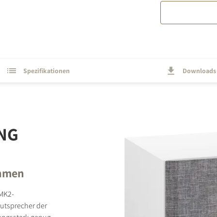
Spezifikationen
Downloads
NG
ehmen
-MK2-
autsprecher der