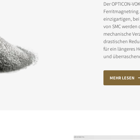
Der OPTICON-VOKA
Ferritmagnetring
einzigartigen, be
von SMC werden d
DOWNLOAD REGISTRIEREN
mechanische Verz
drastischen Reduz
 das Formular aus, um sofortigen Zugriff auf alle gesperrten Downlo
für ein längeres
bsite zu erhalten.
und überraschend 
MEHR LESEN