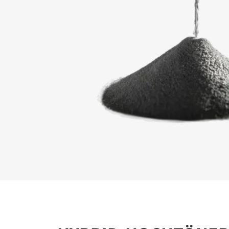
FÜR 
Füllen Sie
auf der We