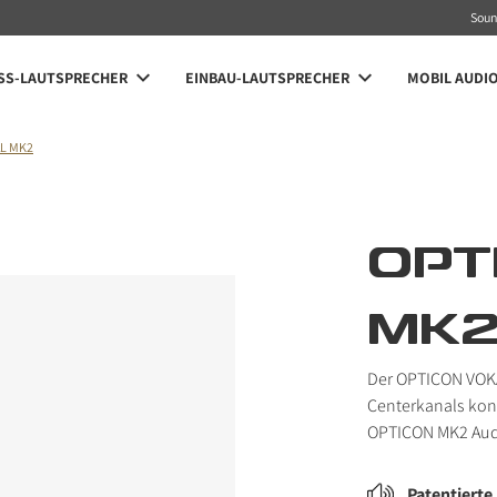
Sou
SS-LAUTSPRECHER
EINBAU-LAUTSPRECHER
MOBIL AUDI
L MK2
OPT
MK
Der OPTICON VOKA
Centerkanals konz
OPTICON MK2 Aud
Patentierte