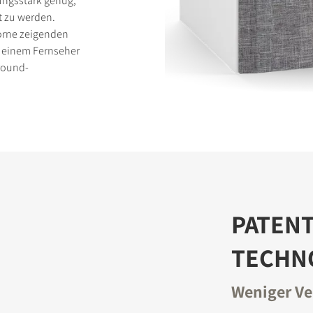
ungsstark genug,
 zu werden.
orne zeigenden
r einem Fernseher
rround-
ICHEN
PATENT
TECHN
Weniger Ve