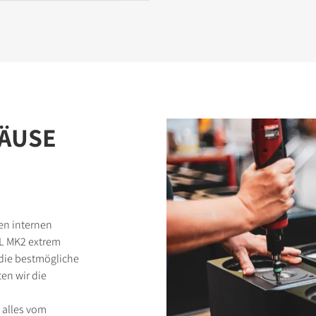
ÄUSE
en internen
L MK2 extrem
 die bestmögliche
ten wir die
 alles vom