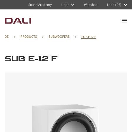
Sound Academy
Über
Webshop
Land (DE)
DE
PRODUCTS
SUBWOOFERS
SUB E 12 F
SUB E-12 F