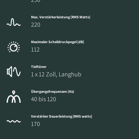
FÜR DOWNLOAD
Max. Verstärkerleistung [RMS Watts]
220
REGISTRIEREN
Füllen Sie das Formular aus, um sofortigen
Maximaler Schalldruckpegel [dB]
Zugriff auf alle gesperrten Download-Dateien
112
auf der Website zu erhalten.
Tieftöner
1 x 12 Zoll, Langhub
Übergangsfrequenzen (Hz)
40 bis 120
Verstärker Dauerleistung [RMS watts]
170