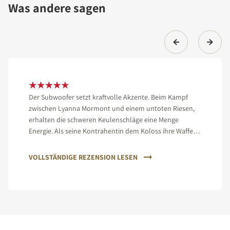
Was andere sagen
Der Subwoofer setzt kraftvolle Akzente. Beim Kampf
zwischen Lyanna Mormont und einem untoten Riesen,
erhalten die schweren Keulenschläge eine Menge
Energie. Als seine Kontrahentin dem Koloss ihre Waffe
ins Auge rammt, wird dies mit feinen, kristallinen
Obertönen begleitet, bevor beide mit einem gewaltigen
VOLLSTÄNDIGE REZENSION LESEN
Donnerschlag zu Boden gehen.