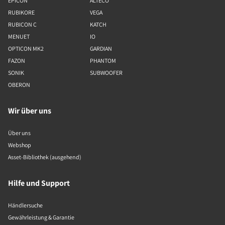
EPICON
ALTECO
RUBIKORE
VEGA
RUBICON C
KATCH
MENUET
IO
OPTICON MK2
GARDIAN
FAZON
PHANTOM
SONIK
SUBWOOFER
OBERON
Wir über uns
Über uns
Webshop
Asset-Bibliothek (ausgehend)
Hilfe und Support
Händlersuche
Gewährleistung & Garantie