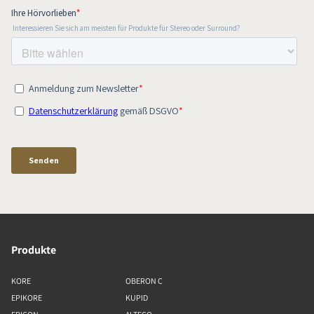
Produkte
KORE
OBERON C
EPIKORE
KUPID