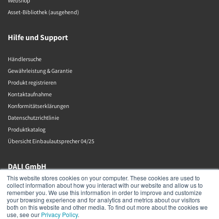
Webshop
Asset-Bibliothek (ausgehend)
Hilfe und Support
Händlersuche
Gewährleistung & Garantie
Produkt registrieren
Kontaktaufnahme
Konformitätserklärungen
Datenschutzrichtlinie
Produktkatalog
Übersicht Einbaulautsprecher 04/25
DALI GmbH
This website stores cookies on your computer. These cookies are used to
collect information about how you interact with our website and allow us to
Berliner Ring 89
remember you. We use this information in order to improve and customize
Bensheim
your browsing experience and for analytics and metrics about our visitors
64625
both on this website and other media. To find out more about the cookies we
Deutschland
use, see our
Privacy Policy
.