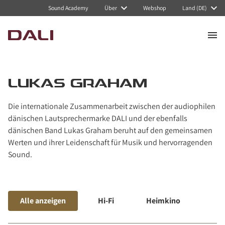
Navigated to Lukas Graham
Sound Academy
Über
Webshop
Land (DE)
LUKAS GRAHAM
Die internationale Zusammenarbeit zwischen der audiophilen
dänischen Lautsprechermarke DALI und der ebenfalls
dänischen Band Lukas Graham beruht auf den gemeinsamen
Werten und ihrer Leidenschaft für Musik und hervorragenden
Sound.
Alle anzeigen
Hi-Fi
Heimkino
Mus