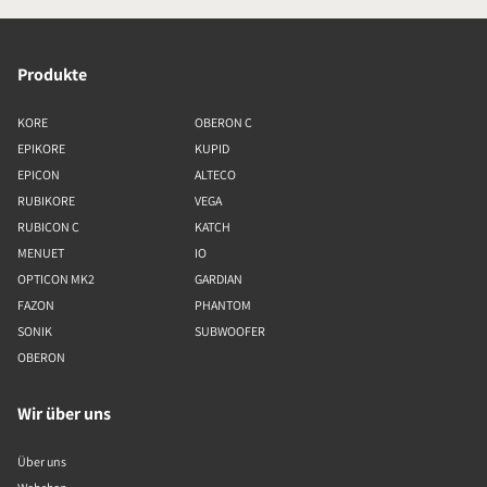
Produkte
KORE
OBERON C
EPIKORE
KUPID
EPICON
ALTECO
RUBIKORE
VEGA
RUBICON C
KATCH
MENUET
IO
OPTICON MK2
GARDIAN
FAZON
PHANTOM
SONIK
SUBWOOFER
OBERON
Wir über uns
Über uns