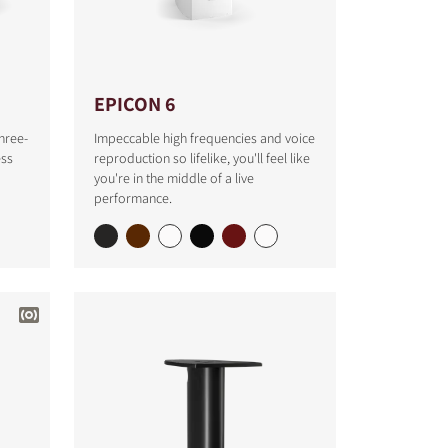
EPICON 6
hree-
Impeccable high frequencies and voice
ess
reproduction so lifelike, you'll feel like
you're in the middle of a live
performance.