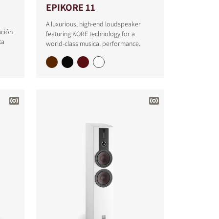
EPIKORE 11
A luxurious, high-end loudspeaker
ación
featuring KORE technology for a
ta
world-class musical performance.