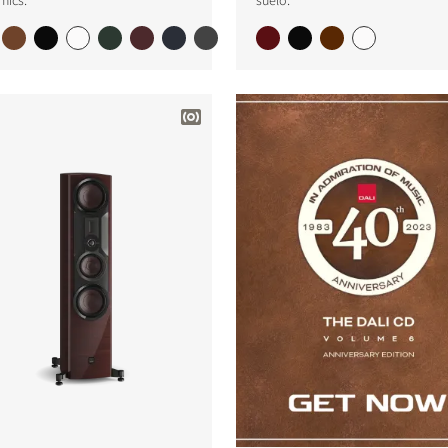
mics.
suelo.