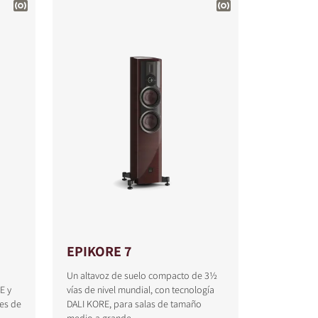
EPIKORE 7
Un altavoz de suelo compacto de 3½
E y
vías de nivel mundial, con tecnología
ces de
DALI KORE, para salas de tamaño