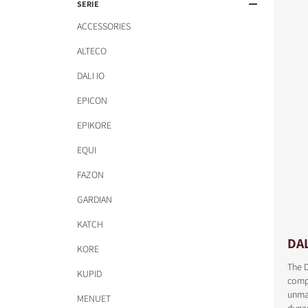
SERIE
ACCESSORIES
ALTECO
DALI IO
EPICON
EPIKORE
EQUI
FAZON
GARDIAN
KATCH
DA
KORE
The D
KUPID
comp
unmat
MENUET