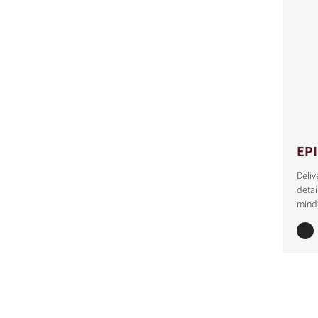
EP
Deliv
detai
mind 