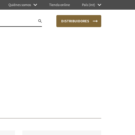
Quiénes somos
Tienda online
País (Int)
DISTRIBUIDORES