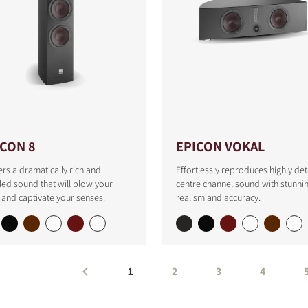
ICON 8
EPICON VOKAL
ers a dramatically rich and
Effortlessly reproduces highly det
led sound that will blow your
centre channel sound with stunni
and captivate your senses.
realism and accuracy.
1
2
3
4