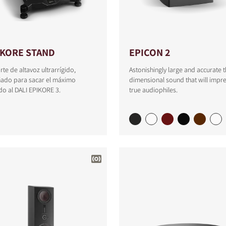
IKORE STAND
EPICON 2
te de altavoz ultrarrígido,
Astonishingly large and accurate t
ñado para sacar el máximo
dimensional sound that will impr
do al DALI EPIKORE 3.
true audiophiles.