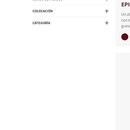
EP
COLOCACIÓN
Un al
con 
CATEGORÍA
gran
COMPARAR PRODUC