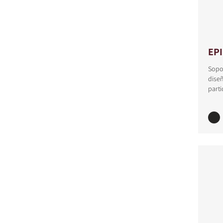
EP
Sopor
dise
parti