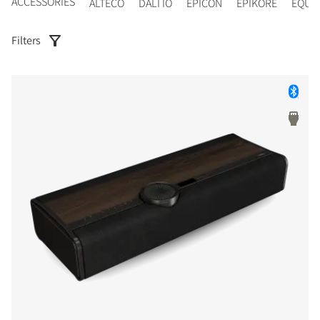
ACCESSORIES
ALTECO
DALI IO
EPICON
EPIKORE
EQUI
Filters