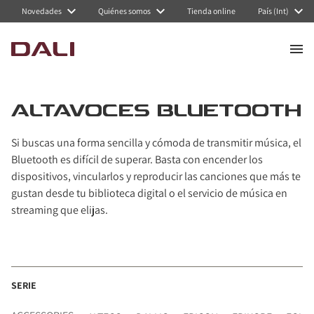
Navigated to Altavoces Bluetooth
Novedades
Quiénes somos
Tienda online
País (Int)
ALTAVOCES BLUETOOTH
Si buscas una forma sencilla y cómoda de transmitir música, el
Bluetooth es difícil de superar. Basta con encender los
dispositivos, vincularlos y reproducir las canciones que más te
gustan desde tu biblioteca digital o el servicio de música en
streaming que elijas.
SERIE