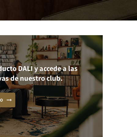
I
ducto DALI y accede a las
vas de nuestro club.
TO