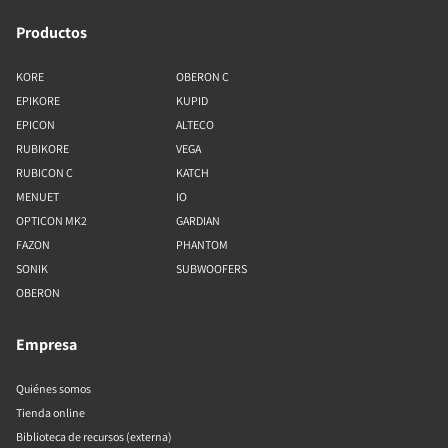
Productos
KORE
OBERON C
EPIKORE
KUPID
EPICON
ALTECO
RUBIKORE
VEGA
RUBICON C
KATCH
MENUET
IO
OPTICON MK2
GARDIAN
FAZON
PHANTOM
SONIK
SUBWOOFERS
OBERON
Empresa
Quiénes somos
Tienda online
Biblioteca de recursos (externa)