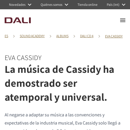
Novedades
Quiénes somos
Tienda online
País (Int)
ES
SOUND ACADEMY
ALBUMS
DALI CD 4
EVA CASSIDY
EVA CASSIDY
La música de Cassidy ha
demostrado ser
atemporal y universal.
Al negarse a adaptar su música a las convenciones y
expectativas de la industria musical, Eva Cassidy solo llegó a